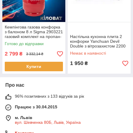
Кемпінгова газова конфорка
з балоном 8 л Sigma 2903221
газовий комплект на пропан-
Настільна кухонна плита 2
бутані для пікніків та походів
конфорки Yanchuan Devil
Готово до відправки
Double з вітрозахистом 2200
Вт
2 799
Немає в наявності
₴
3 332,14 ₴
1 950
₴
Купити
Про нас
96% позитивних з 133 відгуків за рік
Працює з 30.04.2015
м. Львів
вул. Шевченка 80Б, Львів, Україна