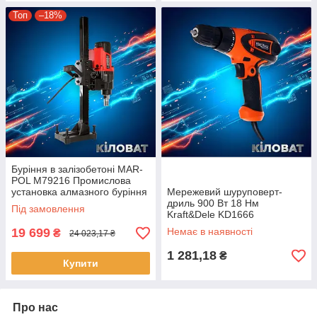
Топ
–18%
Буріння в залізобетоні MAR-
POL M79216 Промислова
установка алмазного буріння
Мережевий шуруповерт-
дриль 900 Вт 18 Нм
Під замовлення
Kraft&Dele KD1666
електричний дриль-
19 699
Немає в наявності
₴
24 023,17 ₴
шуруповерт для домашнього
ремонту шуруповерти
1 281,18
₴
Купити
Про нас