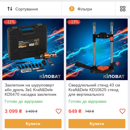
Сортування
0
Фільтри
–11%
–13%
Заклепник на шуруповерт
Свердлильний стенд 43 см
або дриль 3в1 Kraft&Dele
Kraft&Dele KD10625 стенд
KD5470 насадка заклепник
для вертикального
на дриль
свердління під кутом
Готово до відправки
Готово до відправки
3 099
649
₴
₴
3 499 ₴
749 ₴
Купити
Купити