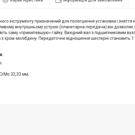
ого інструменту призначений для полегшення установки і зняття к
ливому внутрішньому устрою (планетарна передача) він дозволяє 
авіть саму «прикипевшую» гайку. Вихідний вал з підшипниковим ву
 з хром-молібдену. Передаточне відношення шестерні становить 1
я:
;
CrMo 32,33 мм;