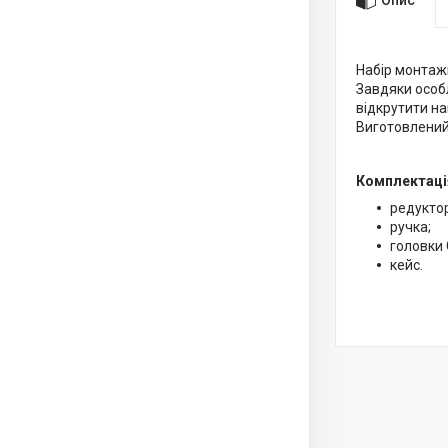
Набір монтажн
Завдяки особ
відкрутити н
Виготовлений
Комплектаці
редуктор
ручка;
головки 
кейс.