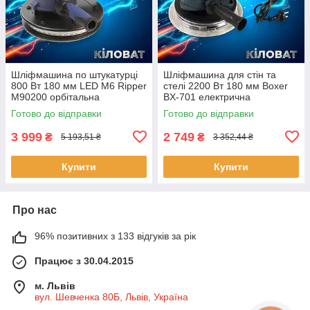
Шліфмашина по штукатурці
Шліфмашина для стін та
800 Вт 180 мм LED M6 Ripper
стелі 2200 Вт 180 мм Boxer
M90200 орбітальна
BX-701 електрична
шліфмашина по гіпсу
шліфувальна машина для
Готово до відправки
Готово до відправки
шліфувальна машина для
стелі та стін шліфмашини
стін та стелі
3 999
2 749
₴
₴
5 193,51 ₴
3 352,44 ₴
Купити
Купити
Про нас
96% позитивних з 133 відгуків за рік
Працює з 30.04.2015
м. Львів
вул. Шевченка 80Б, Львів, Україна