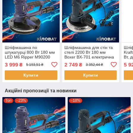
Шліфмашина по
Шліфмашина для стін та
Шлі
штукатурці 800 Вт 180 мм
стелі 2200 Вт 180 мм
Kraf
LED M6 Ripper M90200
Boxer BX-701 електрична
Вт, 
орбітальна шліфмашина
шліфувальна машина для
3 999
2 749
5 9
₴
₴
5 193,51 ₴
3 352,44 ₴
по гіпсу шліфувальна
стелі та стін шліфмашини
машина для стін та стелі
Купити
Купити
Акційні пропозиції та новинки
Топ
–23%
–18%