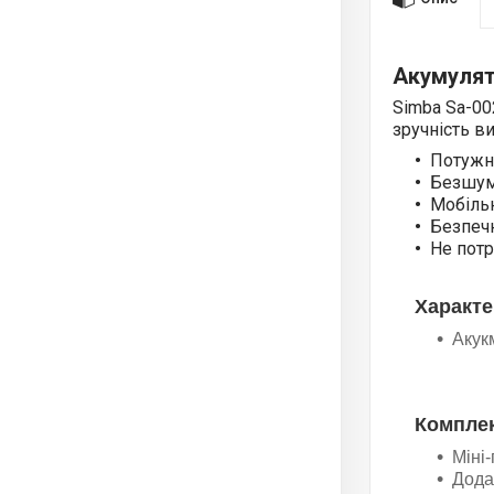
Акумулят
Simba Sa-00
зручність в
Потужн
Безшум
Мобільн
Безпечн
Не пот
Характе
Акук
Комплек
Міні
Дода