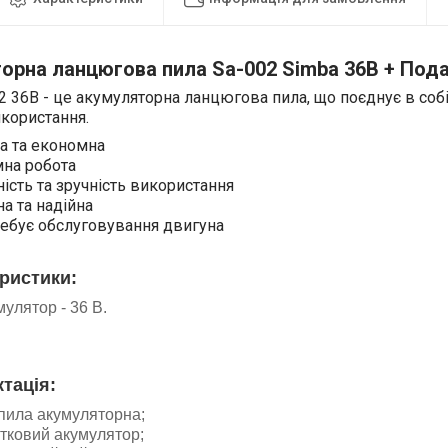
орна ланцюгова пила Sa-002 Simba 36В + Под
2 36В - це акумуляторна ланцюгова пила, що поєднує в собі 
икористання.
а та економна
на робота
ість та зручність використання
а та надійна
ребує обслуговування двигуна
ристики:
мулятор - 36 В.
тація:
-пила акумуляторна;
тковий акумулятор;