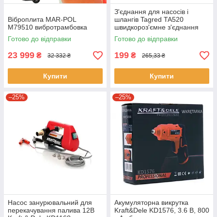
З'єднання для насосів і
Віброплита MAR-POL
шлангів Tagred TA520
M79510 вибротрамбовка
швидкороз'ємне з'єднання
для шлангів
Готово до відправки
Готово до відправки
23 999
199
₴
₴
32 332 ₴
265,33 ₴
Купити
Купити
–25%
–25%
Насос занурювальний для
Акумуляторна викрутка
перекачування палива 12В
Kraft&Dele KD1576, 3.6 В, 800