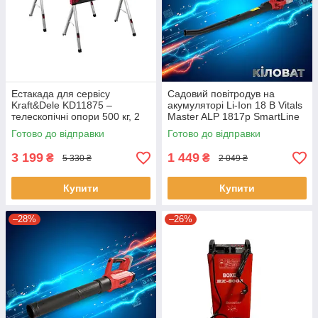
Естакада для сервісу
Садовий повітродув на
Kraft&Dele KD11875 –
акумуляторі Li-Ion 18 В Vitals
телескопічні опори 500 кг, 2
Master ALP 1817p SmartLine
шт
акумуляторна повітродувка
Готово до відправки
Готово до відправки
для прибирання в саду
3 199
1 449
₴
₴
5 330 ₴
2 049 ₴
Купити
Купити
–28%
–26%