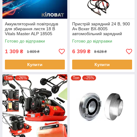
Аккумляторний повітродув
Пристрій зарядний 24 В, 900
для збирання листя 18 В
Ач Boxer BX-8005
Vitals Master ALP 18505
автомобільний зарядний
SmartLine+ садове
пристрій із затискачами
Готово до відправки
Готово до відправки
повітродувка для прибирання
в саду
1 309
6 399
₴
₴
1 809 ₴
8 628 ₴
Купити
Купити
Топ
–26%
Топ
–25%