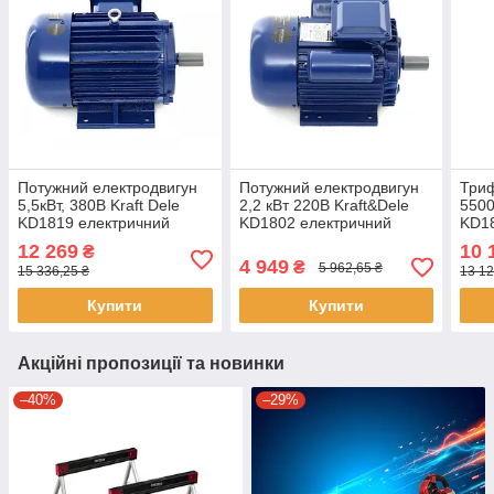
Потужний електродвигун
Потужний електродвигун
Триф
5,5кВт, 380В Kraft Dele
2,2 кВт 220В Kraft&Dele
5500
KD1819 електричний
KD1802 електричний
KD18
двигун
двигун
садо
12 269
10 
₴
двиг
4 949
₴
5 962,65 ₴
15 336,25 ₴
13 12
Купити
Купити
Акційні пропозиції та новинки
–40%
–29%