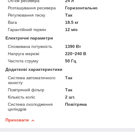
Об'єм ресивера
24 л
Розташування ресивера
Горизонтально
Регулювання тиску
Так
Вага
18.5 кг
Гарантійний термін
12 міс
Електричні параметри
Споживана потужність
1390 Вт
Напруга мережі
220~240 В
Частота струму
50 Гц
Додаткові характеристики
Система автоматичного
Так
захисту
Повітряний фільтр
Так
Кількість коліс
2 шт.
Система охолодження
Повітряна
циліндрів
Приховати