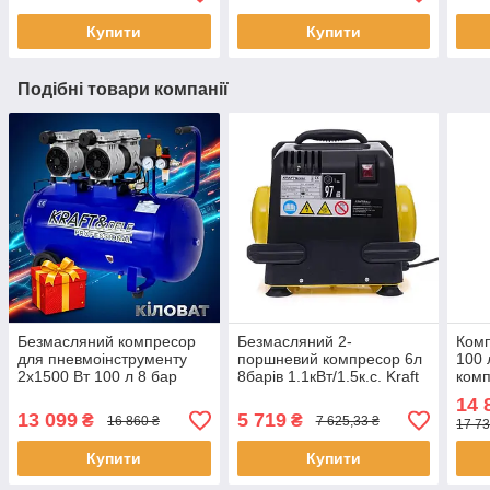
Купити
Купити
Подібні товари компанії
Безмасляний компресор
Безмасляний 2-
Комп
для пневмоінструменту
поршневий компресор 6л
100 
2х1500 Вт 100 л 8 бар
8барів 1.1кВт/1.5к.с. Kraft
комп
Kraft&Dele KD4053
Dele KD1415 компресор з
шин
14 
безмасляний компресор
2 поршнями
ком
13 099
5 719
₴
₴
16 860 ₴
7 625,33 ₴
17 73
для СТО
Купити
Купити