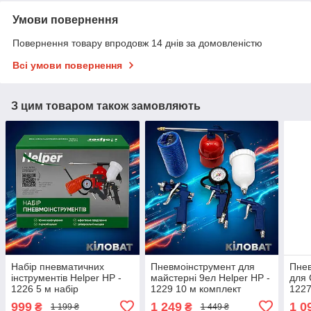
Умови повернення
Повернення товару впродовж 14 днів за домовленістю
Всі умови повернення
З цим товаром також замовляють
Набір пневматичних
Пневмоінструмент для
Пнев
інструментів Helper HP -
майстерні 9ел Helper HP -
для 
1226 5 м набір
1229 10 м комплект
1227
пневмоінструментів для
пневмоінструментів для
пне
999
1 249
1 0
₴
₴
1 199 ₴
1 449 ₴
компресора 5в1
гаража
майс