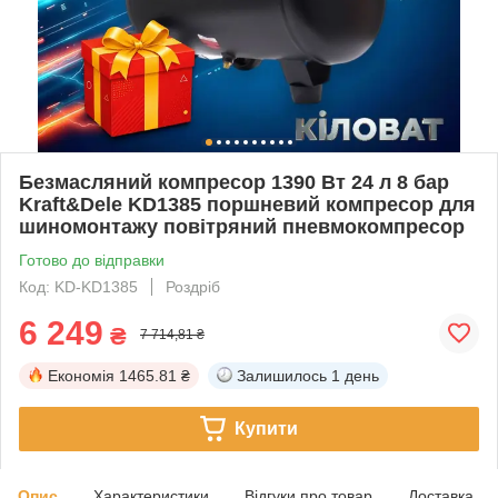
Безмасляний компресор 1390 Вт 24 л 8 бар
Kraft&Dele KD1385 поршневий компресор для
шиномонтажу повітряний пневмокомпресор
Готово до відправки
Код: KD-KD1385
Роздріб
6 249
₴
7 714,81 ₴
Економія
1465.81 ₴
Залишилось
1 день
Купити
Опис
Характеристики
Відгуки про товар
Доставка