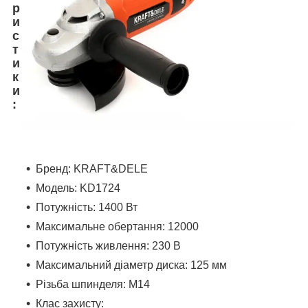
р
и
с
т
и
к
и
:
Бренд: KRAFT&DELE
Модель: KD1724
Потужність: 1400 Вт
Максимальне обертання: 12000
Потужність живлення: 230 В
Максимальний діаметр диска: 125 мм
Різьба шпинделя: M14
Клас захисту: