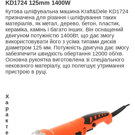
KD1724 125mm 1400W
Кутова шліфувальна машина Kraft&Dele KD1724
призначена для різання і шліфування таких
матеріалів, як метал, дерево, бетон, пластик,
кераміка, камінь і багато інших. Він оснащений
двигуном потужністю 1400Вт, що дає змогу
використовувати його з усіма типами дисків
діаметром 125 мм. Потужність двигуна дає змогу
забезпечити швидкість обертання 12000 об/хв.
Основна рукоятка виготовлена зі спеціального
нековзного матеріалу, що полегшує утримання
пристрою в руці.
Х
а
р
а
к
т
е