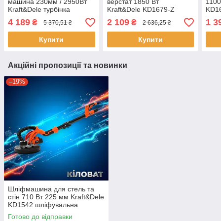
машина 230мм / 2950Вт
верстат 1850 Вт
1100
Kraft&Dele турбінка
Kraft&Dele KD1679-Z
KD1
болгарка
стрічкова шліфувальна
маши
4 189
2 109
1 3
₴
₴
5 370,51 ₴
2 636,25 ₴
машина по металу
Купити
Купити
Акційні пропозиції та новинки
–19%
Шліфмашина для стель та
стін 710 Вт 225 мм Kraft&Dele
KD1542 шліфувальна
машина жираф для ремонту
Готово до відправки
шліфмашини з насадками