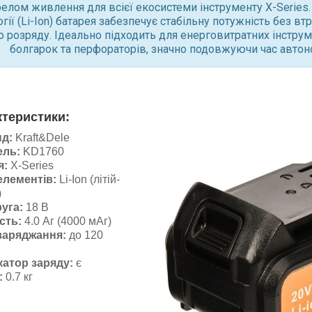
елом живлення для всієї екосистеми інструменту X-Series. 
гії (Li-Ion) батарея забезпечує стабільну потужність без вт
 розряду. Ідеально підходить для енерговитратних інструм
болгарок та перфораторів, значно подовжуючи час автон
ктеристики:
д:
Kraft&Dele
ель:
KD1760
я:
X-Series
елементів:
Li-Ion (літій-
)
уга:
18 В
сть:
4.0 Аг (4000 мАг)
заряджання:
до 120
н
катор заряду:
є
:
0.7 кг