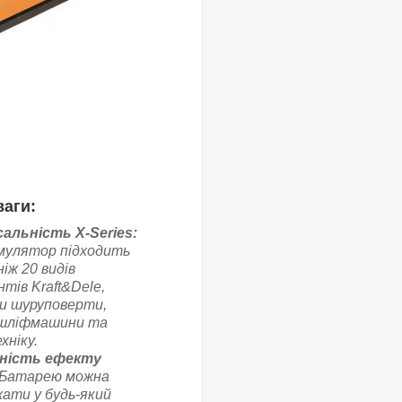
аги:
сальність X-Series:
мулятор підходить
ніж 20 видів
тів Kraft&Dele,
и шуруповерти,
 шліфмашини та
хніку.
ність ефекту
Батарею можна
жати у будь-який