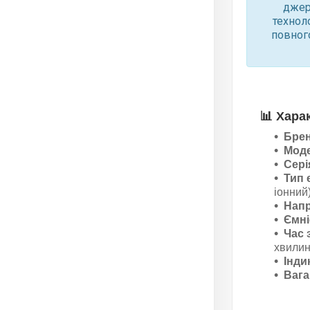
джер
техноло
повного
📊
Хара
Брен
Мод
Сері
Тип 
іонний
Напр
Ємні
Час 
хвили
Інди
Вага