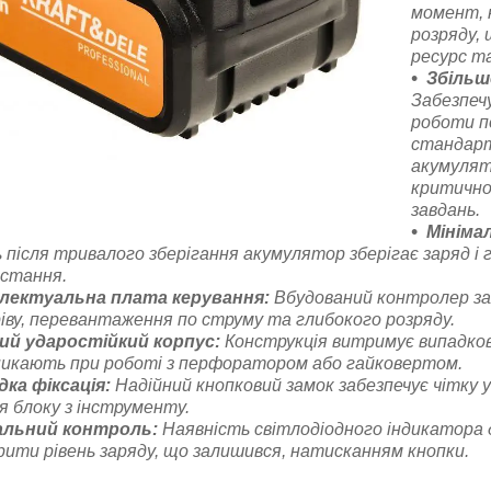
момент, 
розряду, 
ресурс та
Збільш
Забезпечу
роботи по
стандар
акумулят
критично
завдань.
Мініма
 після тривалого зберігання акумулятор зберігає заряд і
истання.
лектуальна плата керування:
Вбудований контролер за
іву, перевантаження по струму та глибокого розряду.
ий ударостійкий корпус:
Конструкція витримує випадкові 
икають при роботі з перфоратором або гайковертом.
ка фіксація:
Надійний кнопковий замок забезпечує чітку 
 блоку з інструменту.
альний контроль:
Наявність світлодіодного індикатора
рити рівень заряду, що залишився, натисканням кнопки.