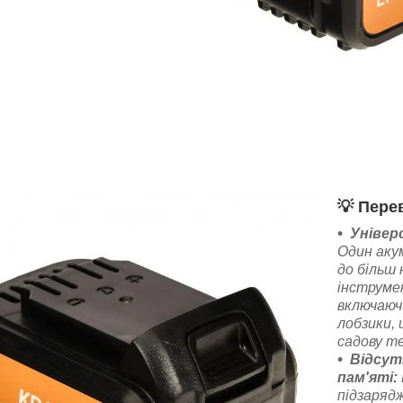
💡
Перев
Універ
Один аку
до більш 
інструмен
включаюч
лобзики,
садову те
Відсут
пам'яті:
підзаряд