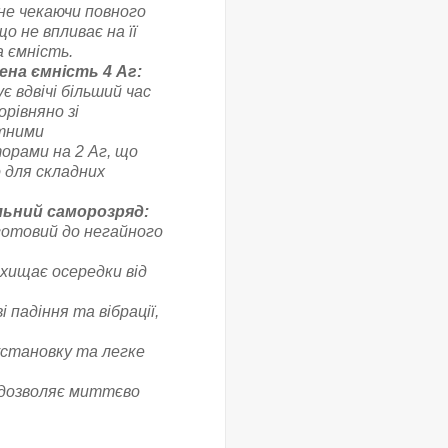
не чекаючи повного
що не впливає на її
 ємність.
ена ємність 4 Аг:
є вдвічі більший час
рівняно зі
тними
орами на 2 Аг, що
 для складних
льний саморозряд:
 готовий до негайного
хищає осередки від
падіння та вібрації,
установку та легке
 дозволяє миттєво