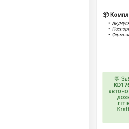
📦
Компле
Акумуля
Паспорт
Фірмова
💬 За
KD17
автоно
дозв
літі
Kraf