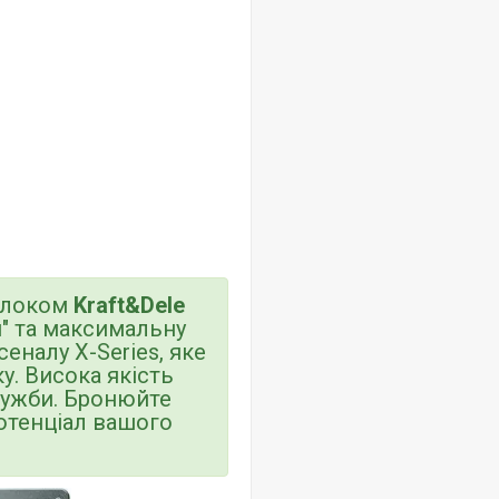
 блоком
Kraft&Dele
я" та максимальну
еналу X-Series, яке
. Висока якість
служби. Бронюйте
потенціал вашого