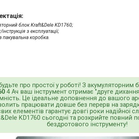
ктація:
торний блок Kraft&Dele KD1760;
/інструкція з експлуатації;
 пакувальна коробка.
будьте про простої у роботі! З акумуляторним
60
4 Ач ваш інструмент отримає "друге диханн
мність. Це ідеальне доповнення до вашого арс
олить працювати довше без перерв на зарядку
євих елементів гарантує довгі роки надійної 
t&Dele KD1760 сьогодні та розкрийте повний 
бездротового інструменту!