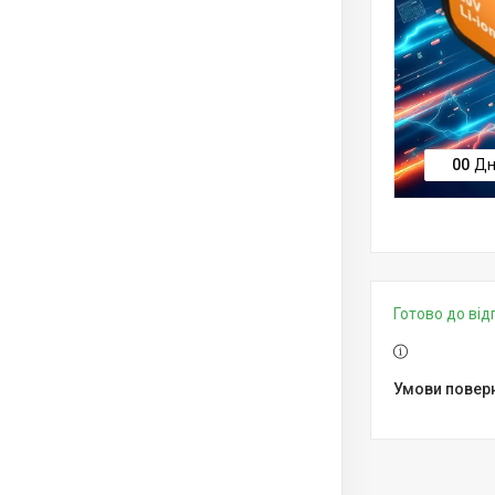
0
0
Дн
Готово до ві