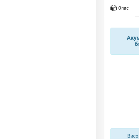
Опис
Акум
б
Висо