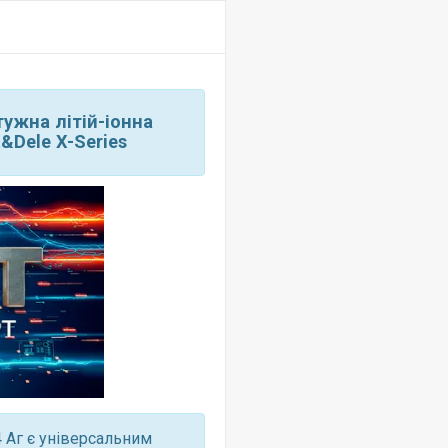
тужна літій-іонна
&Dele X-Series
 Аг є універсальним