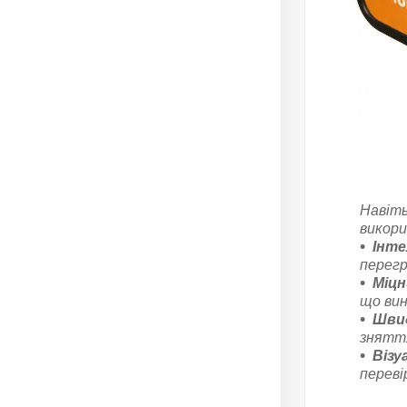
Навіть
викор
Інте
перегр
Міцн
що вин
Швид
зняття
Візу
переві