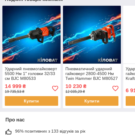
Ударний пневмогайковерт
Пневматичний ударний
Уда
5500 Нм 1" головки 32/33
гайковерт 2800-4500 Нм
гайк
см BJC M80533
Twin Hammer BJC M80527
Kraf
пневматичний гайковерт з
ударний гайковерт на СТО
гайк
14 999
10 230
₴
₴
високим крутним
пневмогайковерти для
гар
6 9
19 735,53 ₴
12 035,29 ₴
моментом гайковерти
автосервісу
пнев
гайк
Купити
Купити
Про нас
96% позитивних з 133 відгуків за рік