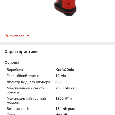
Приховати
Характеристики
Основні
Виробник
Kraft&Dele
Гарантійний термін
12 міс
Діаметр вхідного штуцера
3/8"
Максимальна кількість
7500 об/хв
обертів
Максимальний крутний
1200 H*m
момент
Витрата повітря
184 літр/хв
Стан
Новий