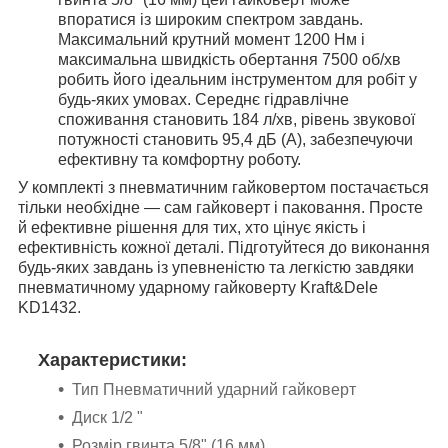
впоратися із широким спектром завдань.
Максимальний крутний момент 1200 Нм і
максимальна швидкість обертання 7500 об/хв
робить його ідеальним інструментом для робіт у
будь-яких умовах. Середнє гідравлічне
споживання становить 184 л/хв, рівень звукової
потужності становить 95,4 дБ (А), забезпечуючи
ефективну та комфортну роботу.
У комплекті з пневматичним гайковертом постачається
тільки необхідне — сам гайковерт і паковання. Просте
й ефективне рішення для тих, хто цінує якість і
ефективність кожної деталі. Підготуйтеся до виконання
будь-яких завдань із упевненістю та легкістю завдяки
пневматичному ударному гайковерту Kraft&Dele
KD1432.
Характеристики:
Тип Пневматичний ударний гайковерт
Диск 1/2 "
Розмір гвинта 5/8" (16 мм)