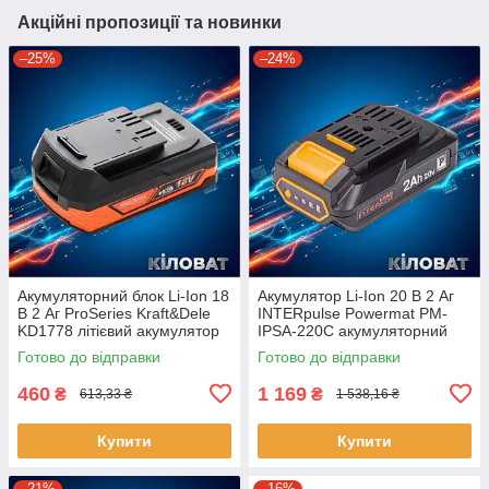
Акційні пропозиції та новинки
–25%
–24%
Акумуляторний блок Li-Ion 18
Акумулятор Li-Ion 20 В 2 Аг
В 2 Аг ProSeries Kraft&Dele
INTERpulse Powermat PM-
KD1778 літієвий акумулятор
IPSA-220C акумуляторний
для електроінструментів
блок АКБ літієва батарея для
Готово до відправки
Готово до відправки
запасна батарея
електроінструментів
460
1 169
₴
₴
613,33 ₴
1 538,16 ₴
Купити
Купити
–21%
–16%