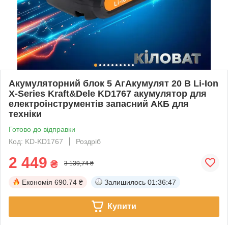
Акумуляторний блок 5 АгАкумулят 20 В Li-Ion
X-Series Kraft&Dele KD1767 акумулятор для
електроінструментів запасний АКБ для
техніки
Готово до відправки
Код: KD-KD1767
Роздріб
2 449
₴
3 139,74 ₴
Економія
690.74 ₴
Залишилось
01:36:46
Купити