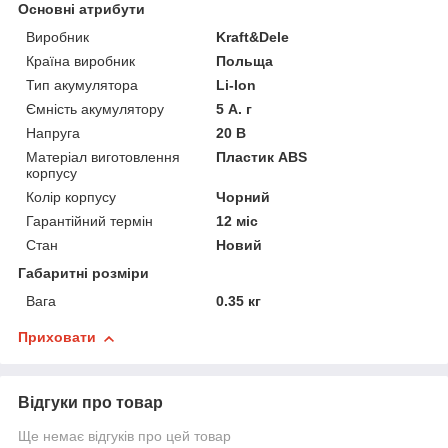
Основні атрибути
Виробник
Kraft&Dele
Країна виробник
Польща
Тип акумулятора
Li-Ion
Ємність акумулятору
5 А. г
Напруга
20 В
Матеріал виготовлення
Пластик ABS
корпусу
Колір корпусу
Чорний
Гарантійний термін
12 міс
Стан
Новий
Габаритні розміри
Вага
0.35 кг
Приховати
Відгуки про товар
Ще немає відгуків про цей товар