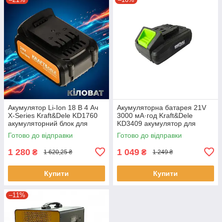
Акумулятор Li-Ion 18 В 4 Ач
Акумуляторна батарея 21V
X-Series Kraft&Dele KD1760
3000 мА·год Kraft&Dele
акумуляторний блок для
KD3409 акумулятор для
електроінструменту АКБ
електроінструментів літій-
Готово до відправки
Готово до відправки
літієвий акумулятор
іонний акумулятор
1 280
1 049
₴
₴
1 620,25 ₴
1 249 ₴
Купити
Купити
–11%