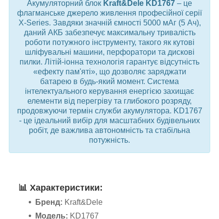
Акумуляторний блок
Kraft&Dele KD1767
– це
флагманське джерело живлення професійної серії
X-Series. Завдяки значній ємності 5000 мАг (5 Ач),
даний АКБ забезпечує максимальну тривалість
роботи потужного інструменту, такого як кутові
шліфувальні машини, перфоратори та дискові
пилки. Літій-іонна технологія гарантує відсутність
«ефекту пам'яті», що дозволяє заряджати
батарею в будь-який момент. Система
інтелектуального керування енергією захищає
елементи від перегріву та глибокого розряду,
продовжуючи термін служби акумулятора. KD1767
- це ідеальний вибір для масштабних будівельних
робіт, де важлива автономність та стабільна
потужність.
📊
Характеристики:
Бренд:
Kraft&Dele
Модель:
KD1767