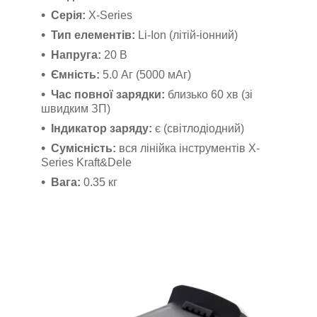
Серія:
X-Series
Тип елементів:
Li-Ion (літій-іонний)
Напруга:
20 В
Ємність:
5.0 Аг (5000 мАг)
Час повної зарядки:
близько 60 хв (зі
швидким ЗП)
Індикатор заряду:
є (світлодіодний)
Сумісність:
вся лінійка інструментів X-
Series Kraft&Dele
Вага:
0.35 кг