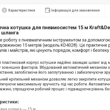
Характеристики
Інформація для замовлення
чна котушка для пневмосистем 15 м Kraft&De
 шланга
е роботу з пневматичним інструментом за допомого
 довжиною 15 метрів (модель KD4028). Це практичне 
лів і майстрів, які цінують порядок, комфорт і безпек
 пластиковий корпус котушки надійно захищає шланг від 
 зовнішніх факторів. Вбудований автоматичний механізм з
стання, запобігаючи його заплутуванню і забезпечуючи зру
ьний кріпильний механізм дозволяє легко закріпити котушку 
езпечуючи максимальну зручність під час роботи. Автоматич
овжині, спрощуючи робочий процес і підвищуючи рівень бе
ристики:
ина шланга — 15 м