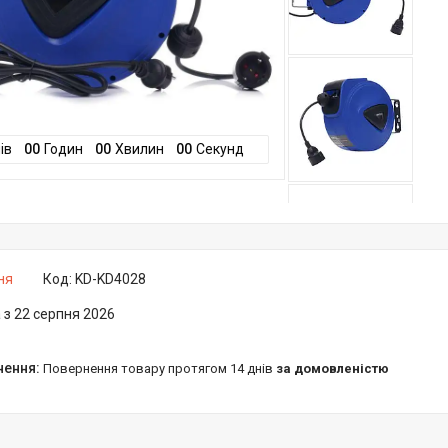
ів
0
0
Годин
0
0
Хвилин
0
0
Секунд
ня
Код:
KD-KD4028
 з 22 серпня 2026
повернення товару протягом 14 днів
за домовленістю