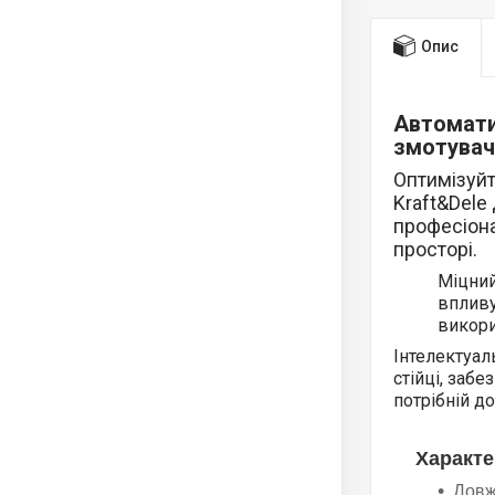
Опис
Автомати
змотувач
Оптимізуйт
Kraft&Dele
професіона
просторі.
Міцний
впливу
викори
Інтелектуал
стійці, заб
потрібній д
Характе
Довж