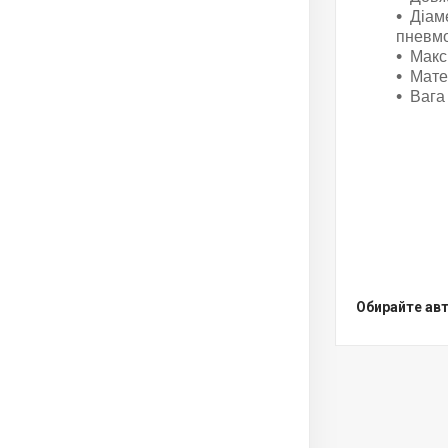
Діам
пневм
Макс
Мате
Вага
Обирайте авт