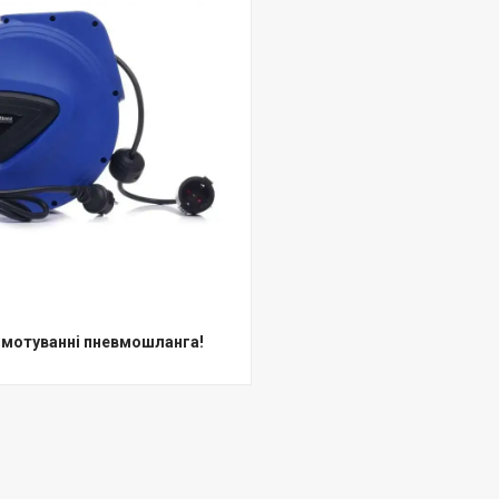
 змотуванні пневмошланга!