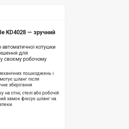
le KD4028 — зручний
ю автоматичної котушки
рішення для
у у своєму робочому
механічних пошкоджень і
мотує шланг після
чне зберігання.
на стіні, стелі або робочій
ний замок фіксує шланг на
зпеки.