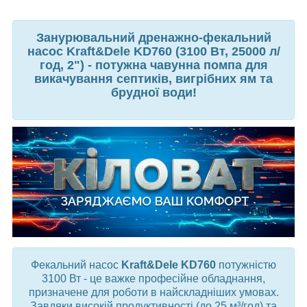
Занурювальний дренажно-фекальний
насос Kraft&Dele KD760 (3100 Вт, 25000 л/
год, 2") - потужна чавунна помпа для
викачування септиків, вигрібних ям та
брудної води!
Фекальний насос
Kraft&Dele KD760
потужністю
3100 Вт - це важке професійне обладнання,
призначене для роботи в найскладніших умовах.
Завдяки високій продуктивності (до 25 м³/год) та