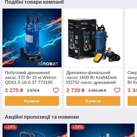
Подібні товари компанії
Побутовий дренажний
Дренажно-фекальний
Све
насос 370 Вт 15 м Wetron
насос 1600 Вт Kraft&Dele
зану
QDX1.5-16-0.37 773190
KD752 насос дренажний
Вт K
водяна помпа
фекальний
насо
2 275
2 739
3 3
₴
₴
2 579 ₴
3 381,48 ₴
перекачування води насос
чист
для перекачки чистої води
побу
Купити
Купити
Акційні пропозиції та новинки
–24%
–24%