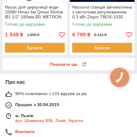
Насос для циркуляції води
Насосна станція автоматична
100Вт Hmax 6м Qmax 50л/хв
з частотним регулюванням
Ø1 1/2" 180мм Ø1 WETRON
0.3 кВт Zegor TBOX-1030
(774332) насос для котла
насосна станція для будинку
Готово до відправки
Готово до відправки
опалення
автоматична
1 549
6 799
₴
₴
1 858 ₴
8 131 ₴
Купити
Купити
Показати ще
Про нас
96% позитивних з 133 відгуків за рік
Працює з 30.04.2015
м. Львів
вул. Шевченка 80Б, Львів, Україна
Контакти