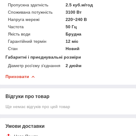
Пропускна здатність
2.5 куб.м/год
Споживана потужність
3100 Вт
Напруга мережі
220~240 В
Частота
50 Гц
Якість води
Брудна
Гарантійний термін
12 міс
Стан
Новий
Габаритні і приєднувальні розміри
Діаметр роз'єму з'єднання
2 дюйм
Приховати
Відгуки про товар
Ще немає відгуків про цей товар
Умови доставки