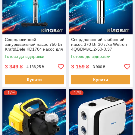
Свердловинний
Свердловинний глибинний
занурювальний насос 750 Вт
насос 370 Вт 30 л/хв Wetron
Kraft&Dele KD1704 насос для
4QGDMw1.2-50-0.37
перекачування чистої води
шнековий насос для
Готово до відправки
Готово до відправки
водяна помпа побутовий
перекачування води з
насос
колодязя
3 349
3 159
₴
₴
4 186,25 ₴
3 900 ₴
Купити
Купити
–17%
–17%