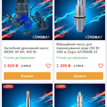
Вібраційний насос для
Заглибний дренажний насос
перекачування води 250 Вт
WERK SP-8H, 400 Вт.
3/60 м Zegor AZVM60B-15
насос вібраційний верхній
Готово до відправки
Готово до відправки
забір
1 829
1 305
₴
₴
2 399 ₴
1 709 ₴
Купити
Купити
–20%
–19%