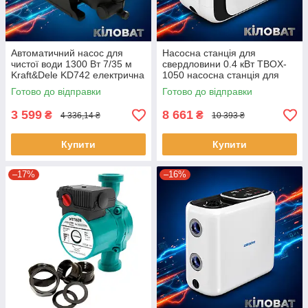
Автоматичний насос для
Насосна станція для
чистої води 1300 Вт 7/35 м
свердловини 0.4 кВт TBOX-
Kraft&Dele KD742 електрична
1050 насосна станція для
помпа для садового
автоматичного водозабору
Готово до відправки
Готово до відправки
водопостачання садовий
насос
3 599
8 661
₴
₴
4 336,14 ₴
10 393 ₴
Купити
Купити
–17%
–16%