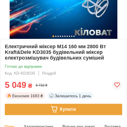
Електричний міксер M14 160 мм 2800 Вт
Kraft&Dele KD3035 будівельний міксер
електрозмішувач будівельних сумішей
Готово до відправки
Код: KD-KD3035
Роздріб
5 049
₴
6 732 ₴
Економія
1683 ₴
Залишилось
1 день
Купити
Опис
Характеристики
Відгуки про товар
Доставка