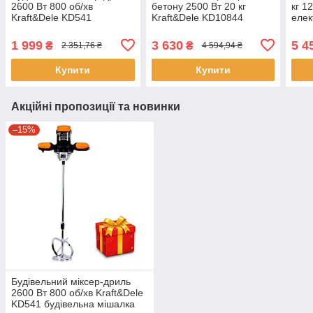
2600 Вт 800 об/хв
бетону 2500 Вт 20 кг
кг 1
Kraft&Dele KD541
Kraft&Dele KD10844
елек
будівельна мішалка
вібратор для будівельних
лебі
електроміксер для
сумішей глибинний
на с
1 999
3 630
5 4
₴
₴
2 351,76 ₴
4 594,94 ₴
будівельних сумішей
будівельний вібратор
елек
міксери
Купити
Купити
Акційні пропозиції та новинки
–15%
Будівельний міксер-дриль
2600 Вт 800 об/хв Kraft&Dele
KD541 будівельна мішалка