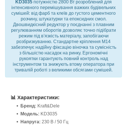
KD3035
потужністю 2800 Вт розроблений для
інтенсивного перемішування важких будівельних
сумішей: від фарб та клеїв до густого цементного
розчину, штукатурки та епоксидних смол.
Двошвидкісний редуктор у поєднанні з плавним
регулюванням оборотів дозволяє точно підібрати
режим під в'язкість матеріалу, запобігаючи
розбризкуванню. Стандартне кріплення M14
забезпечує надійну фіксацію віночка та сумісність
з більшістю насадок на ринку. Ергономічні
рукоятки гарантують повний контроль над
інструментом та знижують втому оператора при
тривалій роботі з великими обсягами сумішей.
📊
Характеристики:
Бренд:
Kraft&Dele
Модель:
KD3035
Напруга:
230 В / 50 Гц