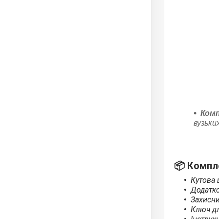
Комп
вузьки
📦
Компле
Кутова 
Додатко
Захисни
Ключ дл