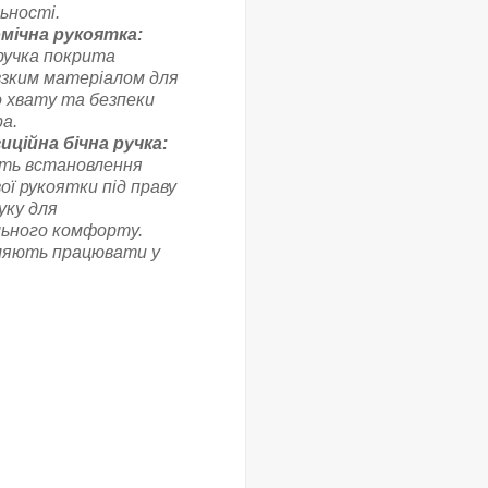
льності.
мічна рукоятка:
ручка покрита
зким матеріалом для
о хвату та безпеки
а.
иційна бічна ручка:
ть встановлення
ї рукоятки під праву
руку для
ьного комфорту.
ляють працювати у