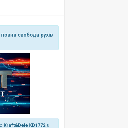
 повна свобода рухів
ою
Kraft&Dele KD1772
з