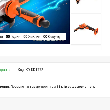
ів
0
0
Годин
0
0
Хвилин
0
0
Секунд
дправки
Код:
KD-KD1772
повернення товару протягом 14 днів
за домовленістю