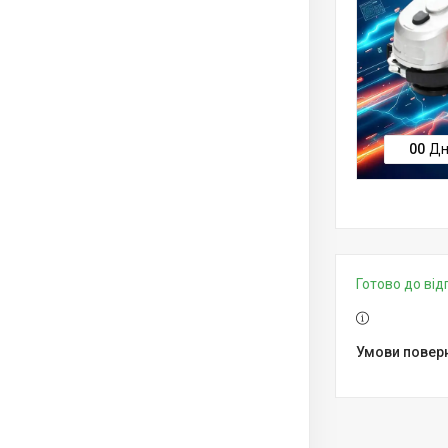
0
0
Дн
Готово до ві