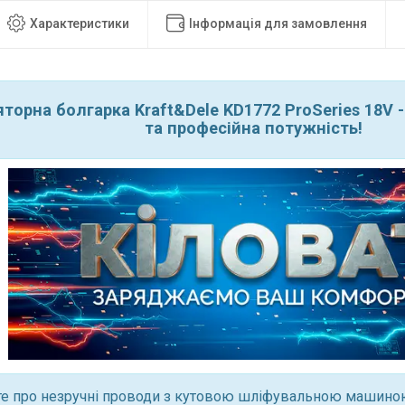
Характеристики
Інформація для замовлення
торна болгарка Kraft&Dele KD1772 ProSeries 18V -
та професійна потужність!
те про незручні проводи з кутовою шліфувальною машин