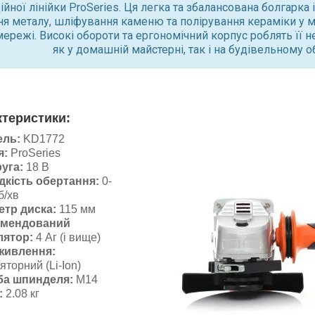
ійної лінійки ProSeries. Ця легка та збалансована болгарка
ня металу, шліфування каменю та полірування кераміки у м
ережі. Високі обороти та ергономічний корпус роблять її 
як у домашній майстерні, так і на будівельному об
ктеристики:
ель:
KD1772
я:
ProSeries
уга:
18 В
кість обертання:
0-
б/хв
етр диска:
115 мм
омендований
лятор:
4 Аг (і вище)
живлення:
яторний (Li-Ion)
ба шпинделя:
M14
:
2.08 кг