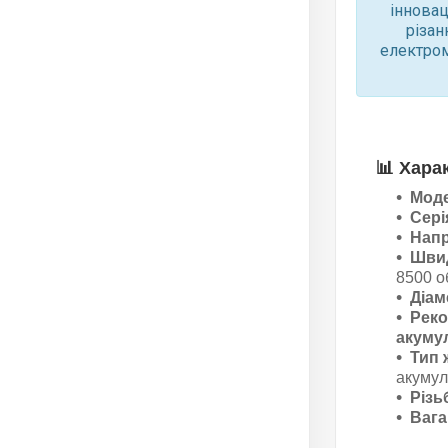
інновац
різан
електром
📊
Хара
Мод
Сері
Напр
Швид
8500 о
Діам
Рек
акуму
Тип 
акумул
Різь
Вага