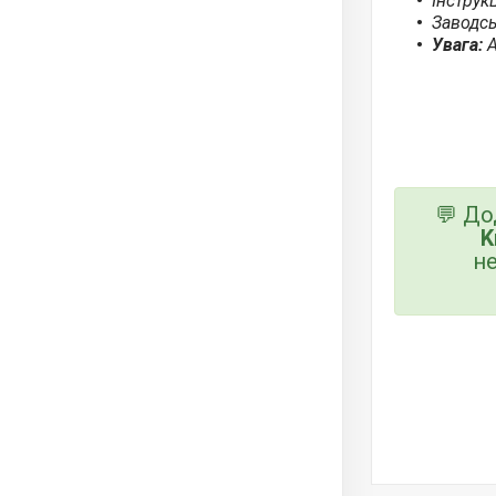
Інструкц
Заводсь
Увага:
А
💬 До
K
не