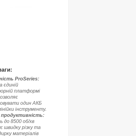
аги:
ність ProSeries:
а єдиній
орній платформі
дозволяє
овувати один АКБ
 лінійки інструменту.
 продуктивність:
 до 8500 об/хв
є швидку різку та
дирку матеріалів