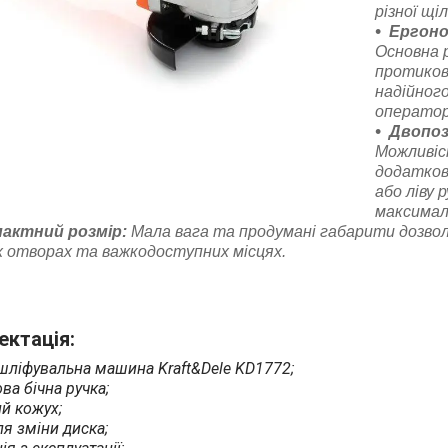
різної щі
Ергоно
Основна 
протиков
надійног
оператор
Двопоз
Можливіс
додатково
або ліву 
максимал
актний розмір:
Мала вага та продумані габарити дозво
х отворах та важкодоступних місцях.
ктація:
шліфувальна машина Kraft&Dele KD1772;
ва бічна ручка;
й кожух;
я зміни диска;