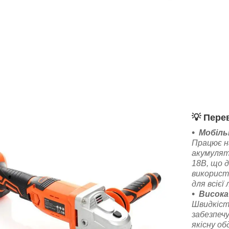
💡
Перев
Мобіль
Працює н
акумулят
18В, що 
використ
для всієї
Висока
Швидкість
забезпечу
якісну об