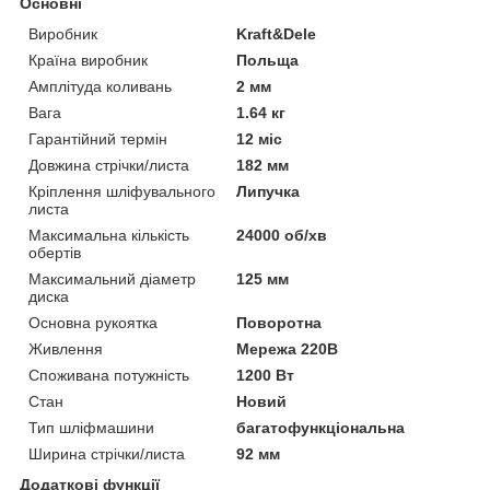
Основні
Виробник
Kraft&Dele
Країна виробник
Польща
Амплітуда коливань
2 мм
Вага
1.64 кг
Гарантійний термін
12 міс
Довжина стрічки/листа
182 мм
Кріплення шліфувального
Липучка
листа
Максимальна кількість
24000 об/хв
обертів
Максимальний діаметр
125 мм
диска
Основна рукоятка
Поворотна
Живлення
Мережа 220В
Споживана потужність
1200 Вт
Стан
Новий
Тип шліфмашини
багатофункціональна
Ширина стрічки/листа
92 мм
Додаткові функції