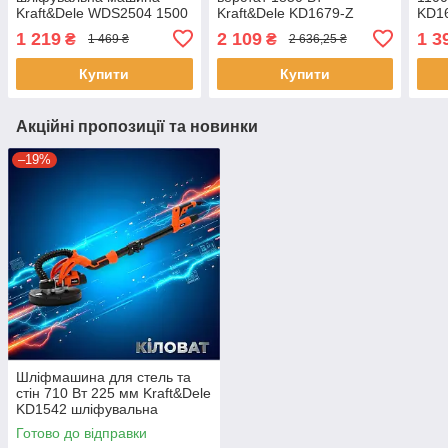
Kraft&Dele WDS2504 1500
Kraft&Dele KD1679-Z
KD1
Вт – потужна орбітальна
стрічкова шліфувальна
маши
1 219
2 109
1 3
₴
₴
1 469 ₴
2 636,25 ₴
шліфмашина
машина по металу
Купити
Купити
Акційні пропозиції та новинки
–19%
Шліфмашина для стель та
стін 710 Вт 225 мм Kraft&Dele
KD1542 шліфувальна
машина жираф для ремонту
Готово до відправки
шліфмашини з насадками