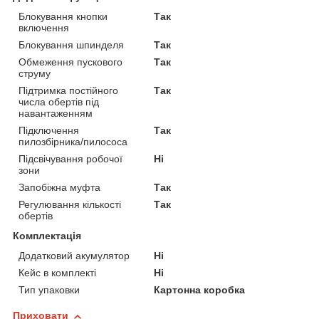
Блокування кнопки
Так
включення
Блокування шпинделя
Так
Обмеження пускового
Так
струму
Підтримка постійного
Так
числа обертів під
навантаженням
Підключення
Так
пилозбірника/пилососа
Підсвічування робочої
Ні
зони
Запобіжна муфта
Так
Регулювання кількості
Так
обертів
Комплектація
Додатковий акумулятор
Ні
Кейс в комплекті
Ні
Тип упаковки
Картонна коробка
Приховати