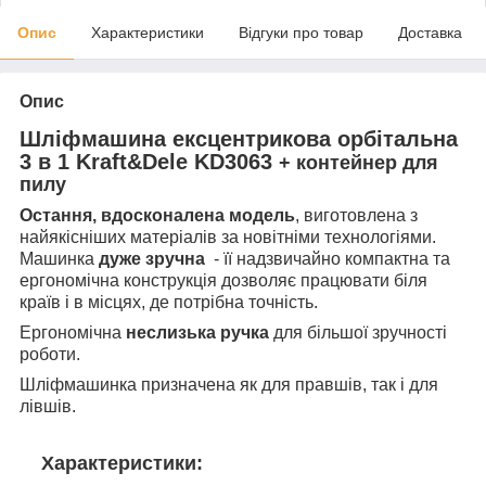
Опис
Характеристики
Відгуки про товар
Доставка
Опис
Шліфмашина ексцентрикова орбітальна
3 в 1 Kraft&Dele KD3063
+ контейнер для
пилу
Остання, вдосконалена модель
, виготовлена з
найякісніших матеріалів за новітніми технологіями.
М
ашинка
дуже зручна
- її надзвичайно компактна та
ергономічна конструкція дозволяє працювати біля
країв і в місцях, де потрібна точність.
Ергономічна
неслизька
ручка
для більшої зручності
роботи.
Шліфмашинка призначена як для правшів, так і для
лівшів.
Характеристики: