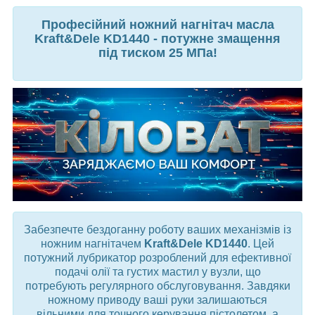
Професійний ножний нагнітач масла
Kraft&Dele KD1440 - потужне змащення
під тиском 25 МПа!
Забезпечте бездоганну роботу ваших механізмів із
ножним нагнітачем
Kraft&Dele KD1440
. Цей
потужний лубрикатор розроблений для ефективної
подачі олії та густих мастил у вузли, що
потребують регулярного обслуговування. Завдяки
ножному приводу ваші руки залишаються
вільними для точного керування пістолетом, а