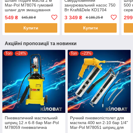
Шланг подачі масла 2 м
Свердловинний
Шпри
Mar-Pol M78076 гумовий
занурювальний насос 750
500 
шланг для змащування
Вт Kraft&Dele KD1704
серв
форсунок масляний
насос для перекачування
для 
549
3 349
299
₴
₴
645,88 ₴
4 186,25 ₴
шланг мастильний шланг
чистої води водяна помпа
шпр
для форсунок авто
побутовий насос
тран
Купити
Купити
Акційні пропозиції та новинки
Топ
–24%
Топ
–23%
Пневматичний мастильний
Ручний пневмопістолет для
шприц 12 л 6-8 бар Mar-Pol
мастила 400 мл 2-10 бар 1/4"
M78059 пневматична
Mar-Pol M78051 шприц для
установка швидкої та точної
подачі мастила