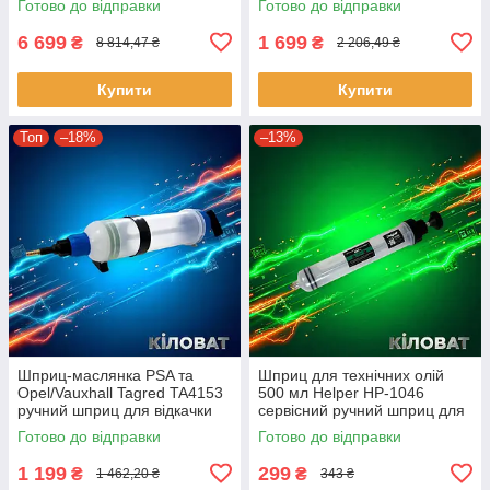
Готово до відправки
Готово до відправки
подачі мастильних матеріалів
пневматичний мастильний
шприц
6 699
1 699
₴
₴
8 814,47 ₴
2 206,49 ₴
Купити
Купити
Топ
–18%
–13%
Шприц-маслянка PSA та
Шприц для технічних олій
Opel/Vauxhall Tagred TA4153
500 мл Helper HP-1046
ручний шприц для відкачки
сервісний ручний шприц для
мастил шприц-насос для
відкачування масла шприц
Готово до відправки
Готово до відправки
відкачки масла шприц для
для змащення трансмісії
авто
1 199
299
₴
₴
1 462,20 ₴
343 ₴