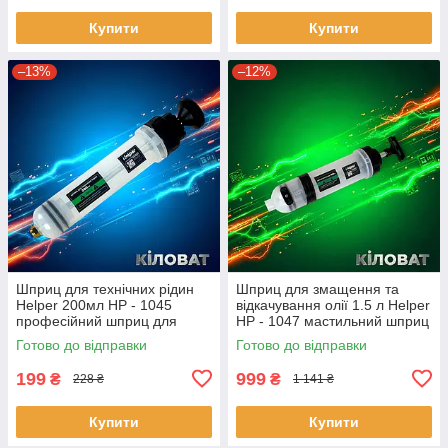
Купити
Купити
–13%
–12%
Шприц для технічних рідин
Шприц для змащення та
Helper 200мл HP - 1045
відкачування олії 1.5 л Helper
професійний шприц для
HP - 1047 мастильний шприц
відкачування та заливання
для СТО масляний шприц
Готово до відправки
Готово до відправки
технічних рідин
для автосервісу шприци
199
999
₴
₴
228 ₴
1 141 ₴
Купити
Купити