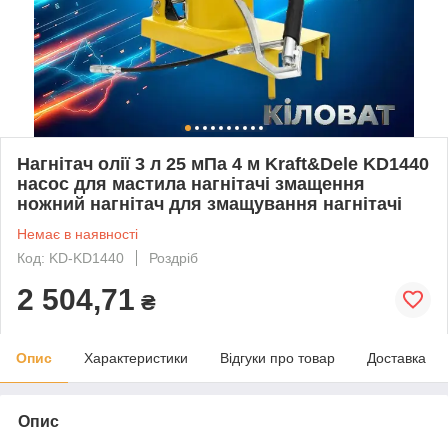
Нагнітач олії 3 л 25 мПа 4 м Kraft&Dele KD1440
насос для мастила нагнітачі змащення
ножний нагнітач для змащування нагнітачі
Немає в наявності
Код: KD-KD1440
Роздріб
2 504,71
₴
Опис
Характеристики
Відгуки про товар
Доставка
Опис