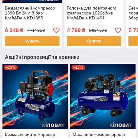
Безмасляний компресор
Головка для повітряного
Безм
1390 Вт 24 л 8 бар
компресора 1020об/хв
порш
Kraft&Dele KD1385
Kraft&Dele KD1491
8барі
поршневий компресор
універсальна
Dele
для шиномонтажу
компресорна головка
2 п
6 249
4 799
5 7
₴
₴
7 714,81 ₴
5 924,69 ₴
повітряний
пневмокомпресор
Купити
Купити
Акційні пропозиції та новинки
–20%
–17%
Безмасляний компресор
Масляний компресор для