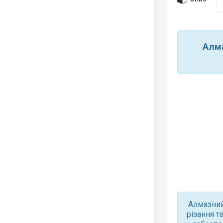
Алма
Алмазний
різання т