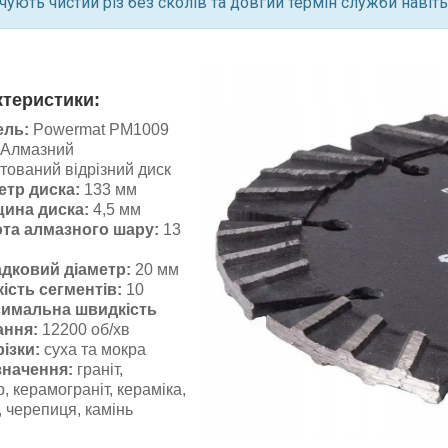
чують чистий різ без сколів та довгий термін служби навіть 
ктеристики:
ель:
Powermat PM1009
Алмазний
тований відрізний диск
етр диска:
133 мм
ина диска:
4,5 мм
та алмазного шару:
13
дковий діаметр:
20 мм
кість сегментів:
10
имальна швидкість
ання:
12200 об/хв
різки:
суха та мокра
начення:
граніт,
, керамограніт, кераміка,
, черепиця, камінь