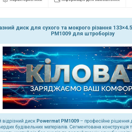
зний диск для сухого та мокрого різання 133×4.
PM1009 для штроборізу
 відрізний диск
Powermat PM1009
– професійне рішення 
вердих будівельних матеріалів. Сегментована конструкція