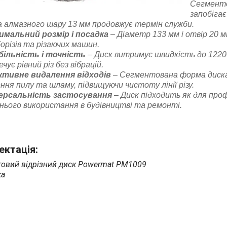
Сегменто
запобігає
 алмазного шару 13 мм продовжує термін служби.
мальний розмір і посадка
– Діаметр 133 мм і отвір 20 м
різів та різаючих машин.
ільність і точність
– Диск витримує швидкість до 12200
чує рівний різ без вібрацій.
тивне видалення відходів
– Сегментована форма диск
ння пилу та шламу, підвищуючи чистоту лінії різу.
ерсальність застосування
– Диск підходить як для проф
ього використання в будівництві та ремонті.
ктація:
овий відрізний диск Powermat PM1009
ка