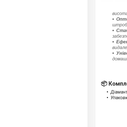
висота
Опти
штробо
Стаб
забезпе
Ефек
видале
Унів
домашн
📦
Компле
Діамант
Упаков