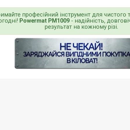
римайте професійний інструмент для чистого т
огодні!
Powermat PM1009
- надійність, довгові
результат на кожному різі.