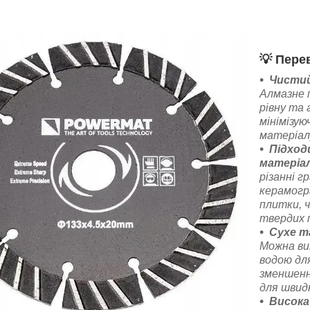
💡
Перев
Чистий 
Алмазне 
рівну та 
мінімізу
матеріал
Підход
матеріал
різанні г
керамогра
плитки, 
твердих 
Сухе т
Можна ви
водою дл
зменшення
для швид
Висока