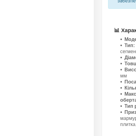
забезпе
📊
Хара
Мод
Тип:
сегмен
Діам
Товщ
Висо
мм
Поса
Кіль
Макс
оберт
Тип 
Приз
мармур
плитка