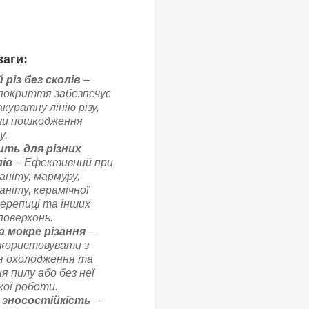
аги:
різ без сколів
–
покриття забезпечує
акуратну лінію різу,
ючи пошкодження
у.
ить для різних
ів
– Ефективний при
раніту, мармуру,
ніту, керамічної
черепиці та інших
поверхонь.
а мокре різання
–
користовувати з
я охолодження та
 пилу або без неї
кої роботи.
 зносостійкість
–