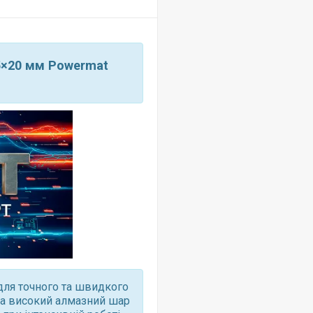
5×20 мм Powermat
для точного та швидкого
 та високий алмазний шар