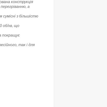
вана конструкція
 перегріванню, а
м сумісні з більшістю
 об/хв, що
а покращує
есійного, так і для