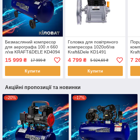
Безмасляний компресор
Головка для повітряного
Порш
для аерографа 100 л 660
компресора 1020об/хв
комп
л/хв KRAFT&DELE KD4094
Kraft&Dele KD1491
Kraf
повітряний компресор для
універсальна
комп
15 999
4 799
7 2
₴
₴
17 999 ₴
5 924,69 ₴
лабораторії
компресорна головка
пор
Купити
Купити
Акційні пропозиції та новинки
–20%
–17%