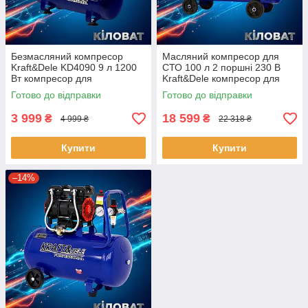
Безмасляний компресор
Масляний компресор для
Kraft&Dele KD4090 9 л 1200
СТО 100 л 2 поршні 230 В
Вт компресор для
Kraft&Dele компресор для
шиномонтажу
гайковерта
Готово до відправки
Готово до відправки
3 999
18 599
₴
₴
4 999 ₴
22 318 ₴
Купити
Купити
–14%