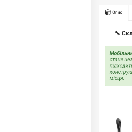
Опис
🔧 Ск
Мобільни
стане не
підходит
конструкц
місця.