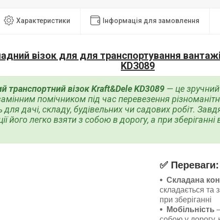
Характеристики
Інформація для замовлення
ладний візок для для транспортування вантажі
KD3089
й транспортний візок
Kraft&Dele KD3089
— це зручний
замінним помічником під час перевезення різноманітн
ь для дачі, складу, будівельних чи садових робіт. Завд
ії його легко взяти з собою в дорогу, а при зберіганні
✅
Переваги:
Складана кон
складається та 
при зберіганні
Мобільність
–
собою у дорогу, 