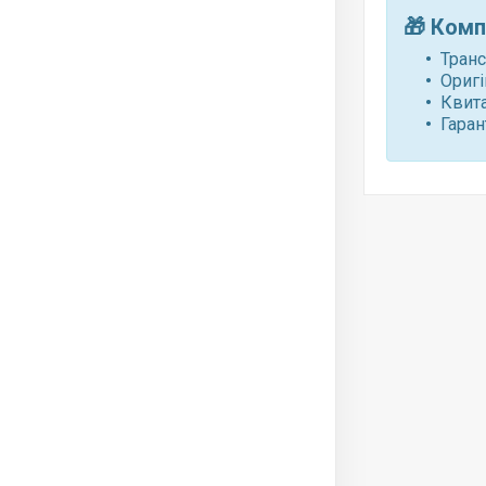
🎁
Комп
Транс
Оригі
Квита
Гаран