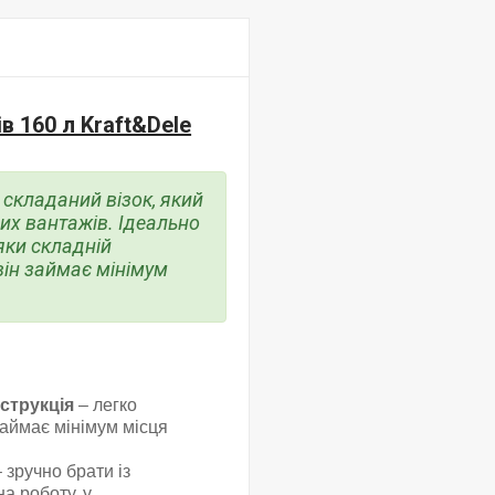
в 160 л Kraft&Dele
 складаний візок, який
их вантажів. Ідеально
яки складній
 він займає мінімум
струкція
– легко
займає мінімум місця
 зручно брати із
на роботу, у