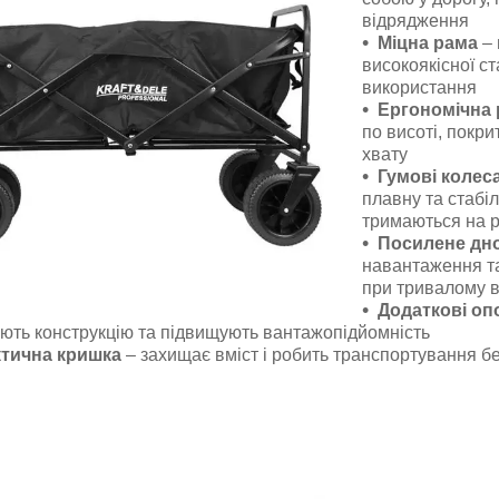
відрядження
Міцна рама
– 
високоякісної ст
використання
Ергономічна 
по висоті, покр
хвату
Гумові колес
плавну та стабіл
тримаються на р
Посилене дн
навантаження т
при тривалому в
Додаткові о
ють конструкцію та підвищують вантажопідйомність
тична кришка
– захищає вміст і робить транспортування б