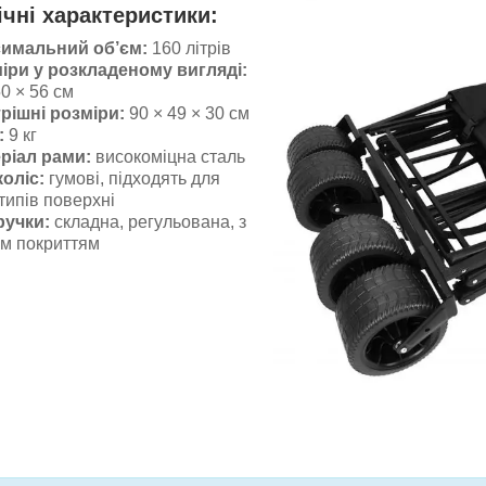
ічні характеристики:
имальний об’єм:
160 літрів
іри у розкладеному вигляді:
50 × 56 см
рішні розміри:
90 × 49 × 30 см
:
9 кг
ріал рами:
високоміцна сталь
коліс:
гумові, підходять для
 типів поверхні
ручки:
складна, регульована, з
м покриттям