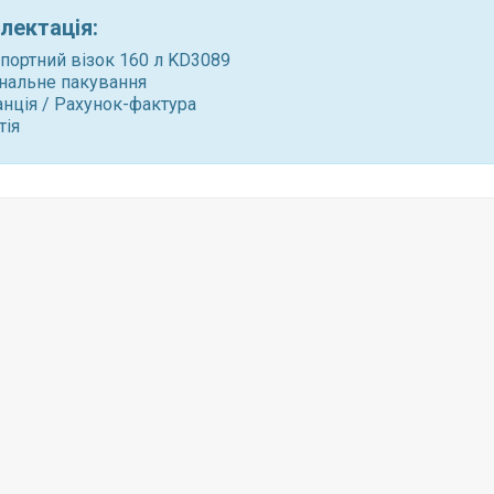
лектація:
портний візок 160 л KD3089
нальне пакування
нція / Рахунок-фактура
тія