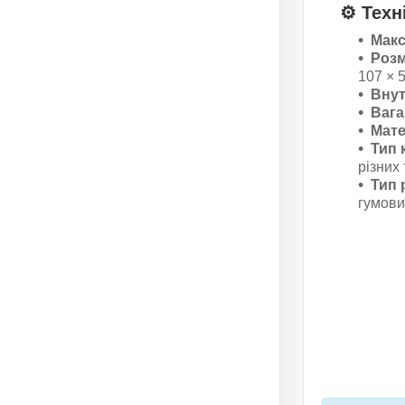
⚙️
Техн
Макс
Розм
107 × 
Внут
Вага
Мате
Тип 
різних
Тип 
гумови