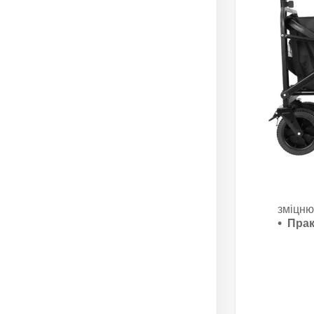
зміцню
Прак