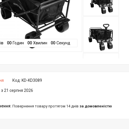
ів
0
0
Годин
0
0
Хвилин
0
0
Секунд
ня
Код:
KD-KD3089
 з 21 серпня 2026
повернення товару протягом 14 днів
за домовленістю