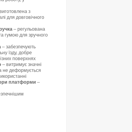
виготовлена з
алі для довговічного
ручка
– регульована
ита гумою для зручного
а
– забезпечують
ьну їзду, добре
ізних поверхнях
о
– витримує значні
а не деформується
икористанні
пори платформи
–
езпечнішим