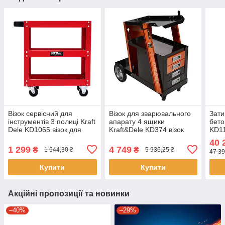
Візок сервісний для
Візок для зварювального
Зат
інструментів 3 полиці Kraft
апарату 4 ящики
бето
Dele KD1065 візок для
Kraft&Dele KD374 візок
KD11
автоінструменту на
зварювальний міцний
зати
40 
колесах
1 299
4 749
₴
₴
1 644,30 ₴
5 936,25 ₴
47 39
Купити
Купити
Акційні пропозиції та новинки
–40%
–29%