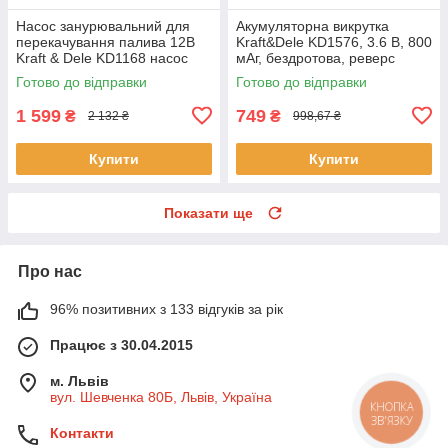
Насос занурювальний для
Акумуляторна викрутка
перекачування палива 12В
Kraft&Dele KD1576, 3.6 В, 800
Kraft & Dele KD1168 насос
мАг, бездротова, реверс
для перекачування
Готово до відправки
Готово до відправки
1 599
749
₴
₴
2 132 ₴
998,67 ₴
Купити
Купити
Показати ще
Про нас
96% позитивних з 133 відгуків за рік
Працює з 30.04.2015
м. Львів
вул. Шевченка 80Б, Львів, Україна
КНОПКА
ЗВ'ЯЗКУ
Контакти