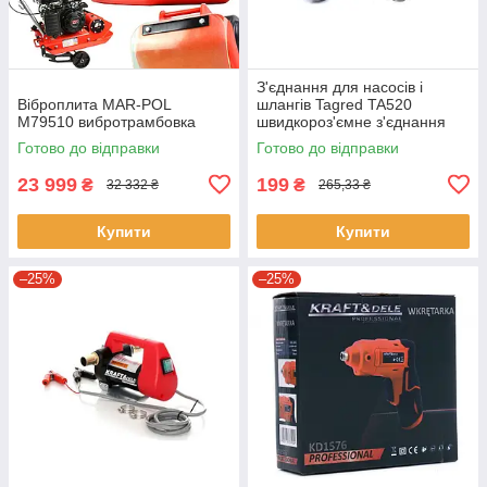
З'єднання для насосів і
Віброплита MAR-POL
шлангів Tagred TA520
M79510 вибротрамбовка
швидкороз'ємне з'єднання
для шлангів
Готово до відправки
Готово до відправки
23 999
199
₴
₴
32 332 ₴
265,33 ₴
Купити
Купити
–25%
–25%