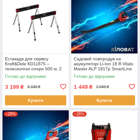
Естакада для сервісу
Садовий повітродув на
Kraft&Dele KD11875 –
акумуляторі Li-Ion 18 В Vitals
телескопічні опори 500 кг, 2
Master ALP 1817p SmartLine
шт
акумуляторна повітродувка
Готово до відправки
Готово до відправки
для прибирання в саду
3 199
1 449
₴
₴
5 330 ₴
2 049 ₴
Купити
Купити
–28%
–26%