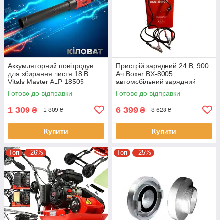
Аккумляторний повітродув
Пристрій зарядний 24 В, 900
для збирання листя 18 В
Ач Boxer BX-8005
Vitals Master ALP 18505
автомобільний зарядний
SmartLine+ садове
пристрій із затискачами
Готово до відправки
Готово до відправки
повітродувка для прибирання
в саду
1 309
6 399
₴
₴
1 809 ₴
8 628 ₴
Купити
Купити
Топ
–26%
Топ
–25%