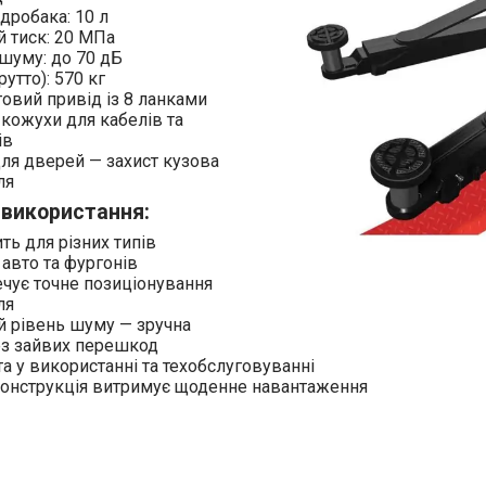
ідробака: 10 л
 тиск: 20 МПа
шуму: до 70 дБ
рутто): 570 кг
овий привід із 8 ланками
 кожухи для кабелів та
ів
ля дверей — захист кузова
ля
 використання:
ть для різних типів
авто та фургонів
чує точне позиціонування
ля
й рівень шуму — зручна
ез зайвих перешкод
а у використанні та техобслуговуванні
конструкція витримує щоденне навантаження