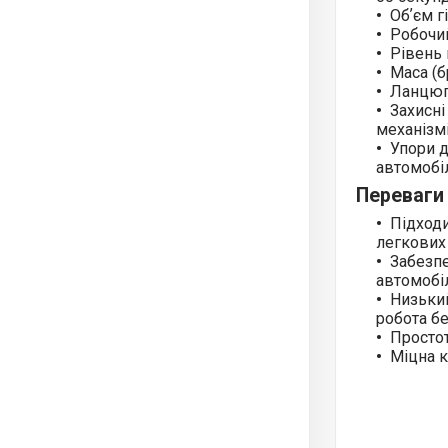
Обʼєм г
Робочий
Рівень 
Маса (б
Ланцюг
Захисні
механізм
Упори д
автомобі
Переваги
Підходи
легкових 
Забезпе
автомобі
Низьки
робота б
Простот
Міцна 