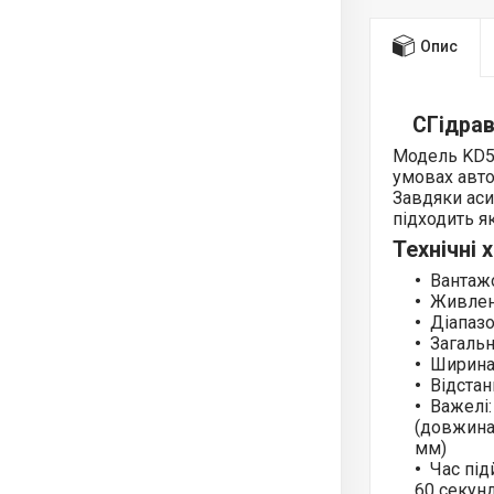
Опис
СГідрав
Модель KD58
умовах авто
Завдяки аси
підходить я
Технічні 
Вантажо
Живлен
Діапазо
Загальн
Ширина 
Відстан
Важелі:
(довжина
мм)
Час під
60 секун