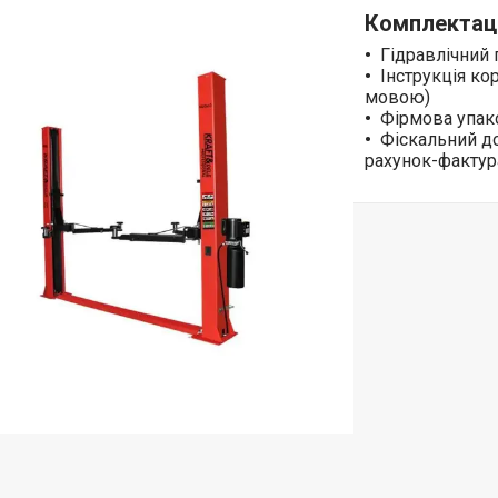
Комплектаці
Гідравлічний
Інструкція ко
мовою)
Фірмова упак
Фіскальний до
рахунок-фактур