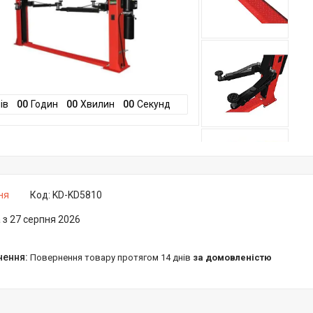
ів
0
0
Годин
0
0
Хвилин
0
0
Секунд
ня
Код:
KD-KD5810
 з 27 серпня 2026
повернення товару протягом 14 днів
за домовленістю