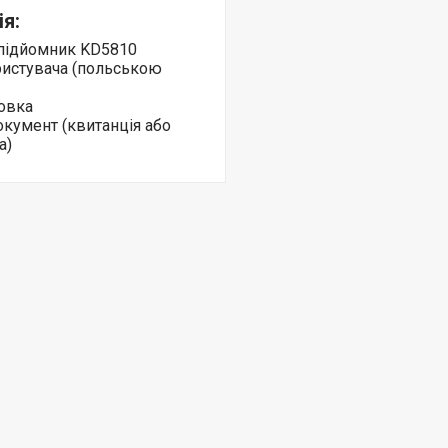
я:
 підйомник KD5810
ристувача (польською
овка
кумент (квитанція або
а)