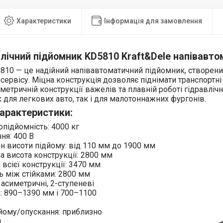
Характеристики
Інформація для замовлення
лічний підйомник KD5810 Kraft&Dele напівавт
10 — це надійний напівавтоматичний підйомник, створений
сервісу. Міцна конструкція дозволяє піднімати транспортні
метричній конструкції важелів та плавній роботі гідравлічн
к для легкових авто, так і для малотоннажних фургонів.
характеристики:
підйомність: 4000 кг
ня: 400 В
н висоти підйому: від 110 мм до 1900 мм
а висота конструкції: 2800 мм
всієї конструкції: 3470 мм
ь між стійками: 2800 мм
 асиметричні, 2-ступеневі
: 890–1390 мм і 700–1100
йому/опускання: приблизно
д