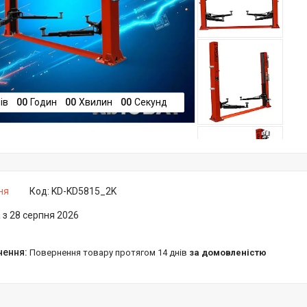
ів
0
0
Годин
0
0
Хвилин
0
0
Секунд
ня
Код:
KD-KD5815_2K
 з 28 серпня 2026
повернення товару протягом 14 днів
за домовленістю