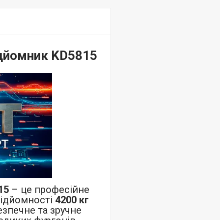
ідйомник KD5815
15
– це професійне
підйомності
4200 кг
зпечне та зручне