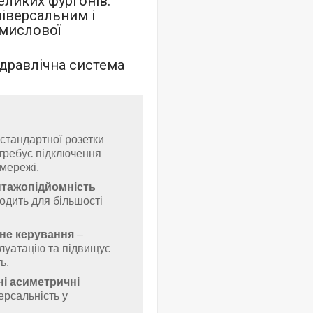
еликих фургонів.
ніверсальним і
омислової
ідравлічна система
и
стандартної розетки
требує підключення
 мережі.
нтажопідйомність
одить для більшості
не керування
–
луатацію та підвищує
ь.
і асиметричні
ерсальність у