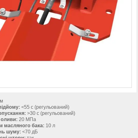
мм
підйому:
<55 с (регульований)
опускання:
>30 с (регульований)
 оливи:
20 МПа
м масляного бака:
10 л
нь шуму:
<70 дБ
сні штори:
так