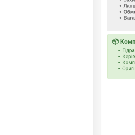
Ланц
Обме
Вага
📦 Комп
Гідр
Кері
Компл
Оригі