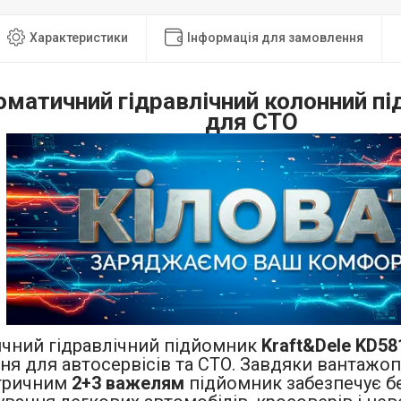
Характеристики
Інформація для замовлення
оматичний гідравлічний колонний п
для СТО
чний гідравлічний підйомник
Kraft&Dele KD58
ня для автосервісів та СТО. Завдяки вантажо
тричним
2+3 важелям
підйомник забезпечує бе