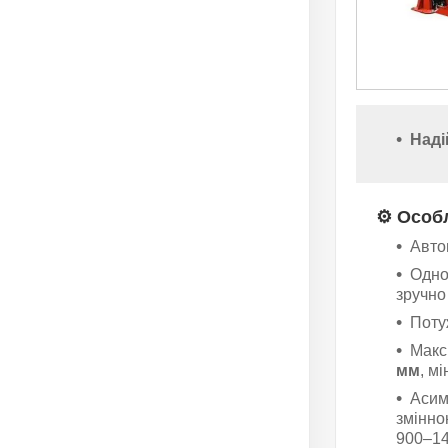
Наді
⚙️ Особ
Авто
Одно
зручно
Поту
Макс
мм
, м
Асим
змінно
900–14