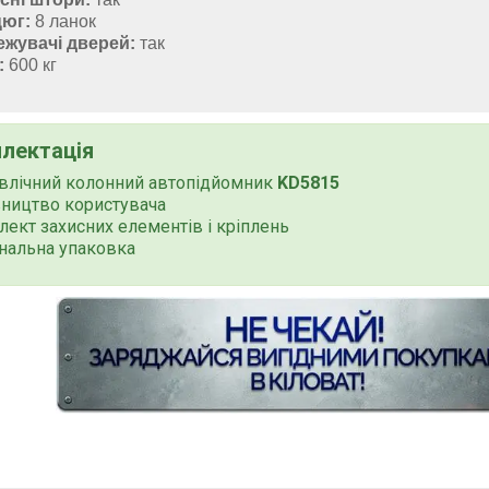
юг:
8 ланок
жувачі дверей:
так
:
600 кг
лектація
авлічний колонний автопідйомник
KD5815
вництво користувача
ект захисних елементів і кріплень
нальна упаковка