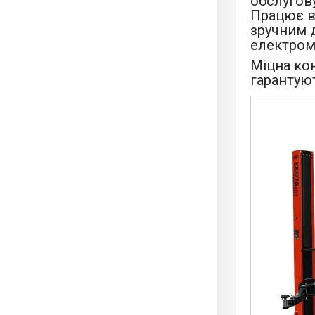
обслугову
Працює в
зручним 
електром
Міцна кон
гарантуют