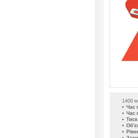
1400 
Час 
Час 
Тиск
Об’є
Ріве
Захи