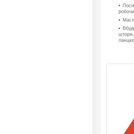
Поси
робоч
Масл
Вбуд
штори,
ланцюг 