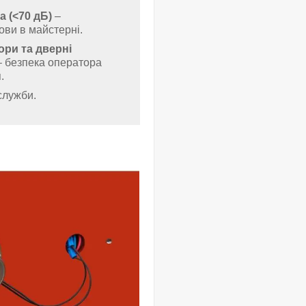
а (<70 дБ)
–
ови в майстерні.
ори та дверні
 безпека оператора
.
служби.