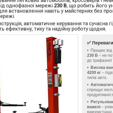
вання легкових автомобілів, кросоверів і нев
ід однофазної мережі
230 В
, що робить його у
для встановлення навіть у майстернях без пр
ережі.
струкція, автоматичне керування та сучасна г
ь ефективну, тиху та надійну роботу щодня.
✅ Переваг
Працює від 
230 В
– не по
до трифазної
Висока ва
4200 кг
– підх
типів авто.
Автоматич
спрощує експ
продуктивніст
Регульован
важелі
– унів
використанні.