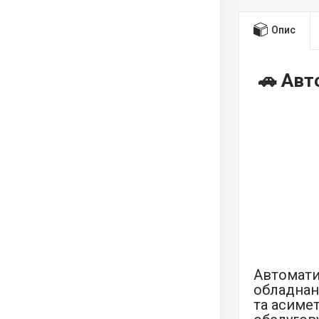
Опис
🚗 Авт
Автомати
обладнан
та асиме