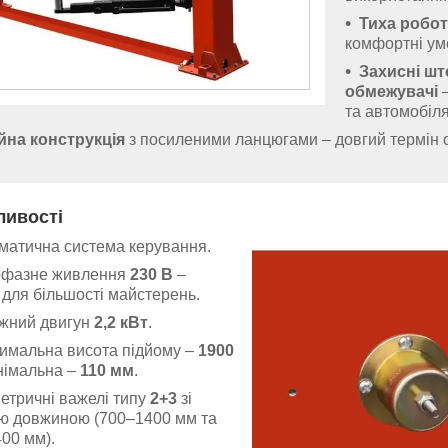
Тиха робот
комфортні ум
Захисні шт
обмежувачі
–
та автомобіля
йна конструкція
з посиленими ланцюгами – довгий термін 
ливості
матична система керування.
фазне живлення
230 В
–
 для більшості майстерень.
жний двигун
2,2 кВт
.
имальна висота підйому –
1900
інімальна –
110 мм
.
етричні важелі типу
2+3
зі
ю довжиною (700–1400 мм та
00 мм).