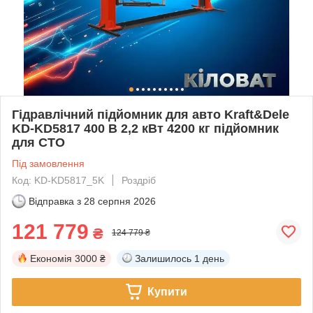
Гідравлічний підйомник для авто Kraft&Dele
KD-KD5817 400 В 2,2 кВт 4200 кг підйомник
для СТО
Під замовлення
Код: KD-KD5817_5K
Роздріб
Відправка з
28 серпня 2026
121 779
₴
124 779 ₴
Економія
3000 ₴
Залишилось
1 день
Купити