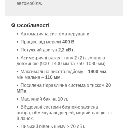
автомобіля.
⚙️ Особливості
Автоматична система керування.
Працює від мережі
400 В
.
Потужний двигун
2,2 кВт
.
Асиметричні важелі типу
2+2
із змінною
довжиною (900–1400 мм та 750–1080 мм).
Максимальна висота підйому –
1900 мм
,
мінімальна –
110 мм
.
Посилена гідравлічна система з тиском
20
МПа
.
Масляний бак на
10 л
.
Вбудовані системи безпеки: захисна
штора, обмежувачі дверей, міцний ланцюг із
8 ланок.
Низький рівень шуму (<70 дБ).