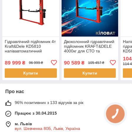
Гідравлічний підйомник 4т
Двоколонний гідравлічний
Напі
Kraft&Dele KD5810
підйомник KRAFT&DELE
гідр
напівавтоматичний
4000кг для СТО та
KD58
підйомник для СТО
автомайстерень
напі
104
авто
89 999
90 589
₴
₴
96 999 ₴
105 457 ₴
114 4
Купити
Купити
Про нас
96% позитивних з 133 відгуків за рік
Працює з 30.04.2015
м. Львів
вул. Шевченка 80Б, Львів, Україна