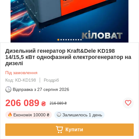
Дизельний генератор Kraft&Dele KD198
14/15,5 кВт однофазний електрогенератор на
дизелі
Під замовлення
Код: KD-KD198
Роздріб
Відправка з
27 серпня 2026
206 089
₴
216 089 ₴
Економія
10000 ₴
Залишилось
1 день
Купити