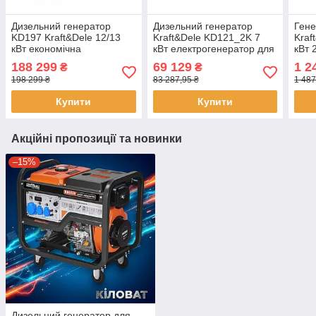
Дизельний генератор
Дизельний генератор
Гене
KD197 Kraft&Dele 12/13
Kraft&Dele KD121_2K 7
Kraf
кВт економічна
кВт електрогенератор для
кВт 
однофазна
дому генератор світла на
для 
188 299
69 129
1 2
₴
₴
електростанція
дизельному паливі
вико
198 299 ₴
83 287,95 ₴
1 487
Купити
Купити
Акційні пропозиції та новинки
–15%
Дизельний генератор для