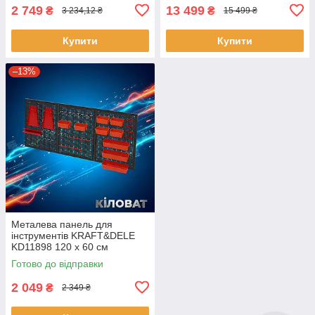
2 749
13 499
₴
₴
3 234,12 ₴
15 499 ₴
Купити
Купити
–13%
Металева панель для
інструментів KRAFT&DELE
KD11898 120 x 60 см
настінна перфорована
Готово до відправки
панель для інструментів
2 049
₴
2 349 ₴