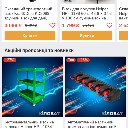
Складаний транспортний
Візок для покупок Helper
Скла
візок Kraft&Dele KD3089 –
HP - 1198 60 кг 43,6 × 37,6
Help
зручний візок для дачі,
× 100 см сумка-візок на
вант
вантажопідйомність 160 кг
колесах для походу в
візо
3 099
1 799
2 5
₴
₴
3 407 ₴
2 348 ₴
магазин
Купити
Купити
Акційні пропозиції та новинки
–27%
Топ
–25%
Інструментальний візок на
Автоматичний настінний
колесах Helper HP - 1054
тримач для інструментів 5