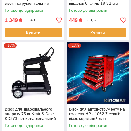
візок інструментальний
вішалок 6 гачків 18-32 мм
підкатний візок
Mar-Pol M90089 автоматична
Готово до відправки
Готово до відправки
інструментальний з 3
вішалка
полицями
1 349
449
₴
₴
1 849 ₴
598,67 ₴
Купити
Купити
–15%
–13%
Візок для зварювального
Візок для автоінструменту на
апарату 75 кг Kraft & Dele
колесах HP - 1062 7 секцій
KD373 візок зварювальний
візок сервісний для
міцний
інструментів візок для
Готово до відправки
Готово до відправки
сервісного обслуговування