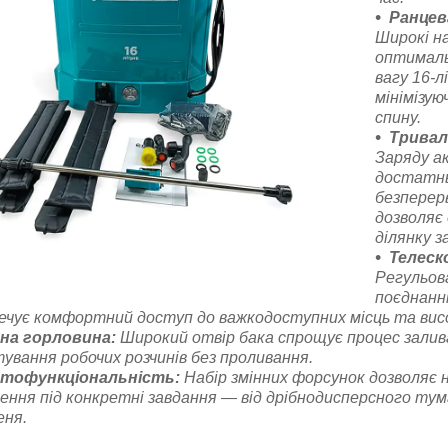
Ранцев
Широкі на
оптималь
вагу 16-л
мінімізу
спину.
Тривал
Заряду а
достатнь
безперер
дозволяє
ділянку з
Телеск
Регульов
поєднанн
ечує комфортний доступ до важкодоступних місць та висо
на горловина:
Широкий отвір бака спрощує процес залив
ування робочих розчинів без проливання.
тофункціональність:
Набір змінних форсунок дозволяє
ення під конкретні завдання — від дрібнодисперсного ту
еня.