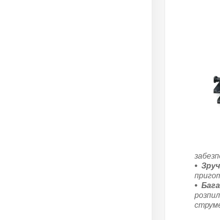
забезп
Зруч
пригот
Бага
розпил
струм