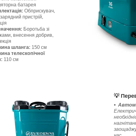
яторна батарея
лектація:
Обприскувач,
 зарядний пристрій,
ція
начення:
Боротьба зі
ками, внесення добрив,
екція
ина шланга:
150 см
ина телескопічної
:
110 см
💡
Перев
Автом
Електрич
необхідні
нагнітан
заощаджу
час.