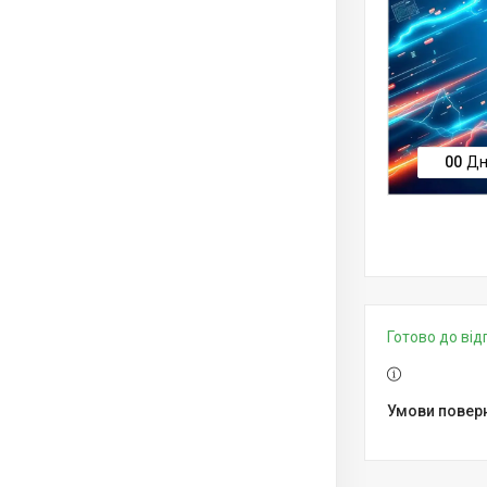
0
0
Дн
Готово до ві