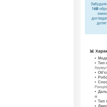
Забудьте
16В
обро
ємном
доглядат
дотяг
📊
Хара
Мод
Тип 
Акуму
Об'є
Робо
Спос
Ранцев
Даль
м
Тип 
Джер