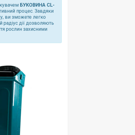
искувачем
БУКОВИНА CL-
тивний процес. Завдяки
ку, ви зможете легко
й радіус дії дозволяють
ття рослин захисними