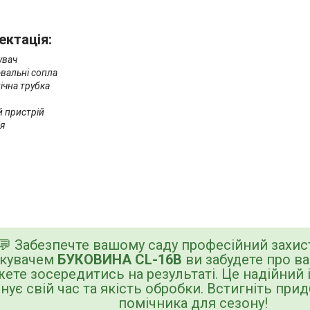
ктація:
увач
вальні сопла
ічна трубка
й пристрій
ія
💬 Забезпечте вашому саду професійний захист
скувачем
БУКОВИНА CL-16В
ви забудете про ва
ете зосередитись на результаті. Це надійний 
інує свій час та якість обробки. Встигніть при
помічника для сезону!