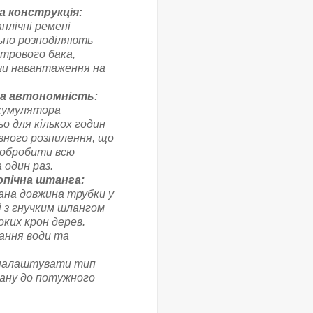
а конструкція:
плічні ремені
но розподіляють
ітрового бака,
ючи навантаження на
а автономність:
кумулятора
о для кількох годин
вного розпилення, що
 обробити всю
а один раз.
опічна штанга:
ана довжина трубки у
і з гнучким шлангом
ких крон дерев.
ання води та
 налаштувати тип
ману до потужного