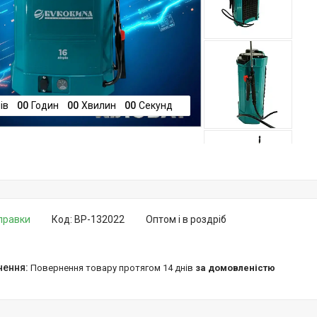
ів
0
0
Годин
0
0
Хвилин
0
0
Секунд
дправки
Код:
BP-132022
Оптом і в роздріб
повернення товару протягом 14 днів
за домовленістю