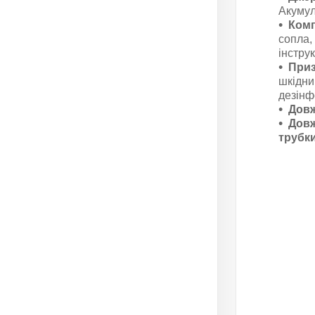
Акумул
Комп
сопла,
інструк
Приз
шкідни
дезінф
Довж
Довж
трубки