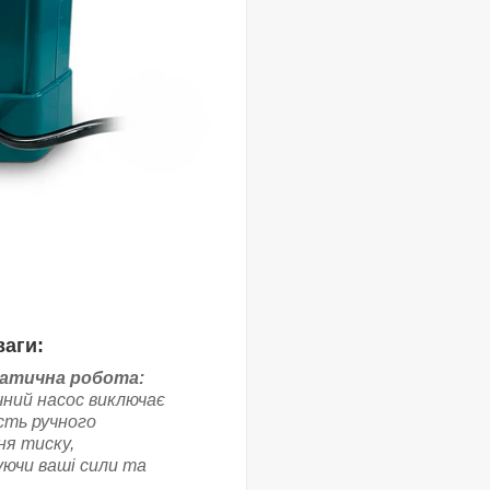
аги:
атична робота:
ний насос виключає
сть ручного
ня тиску,
ючи ваші сили та