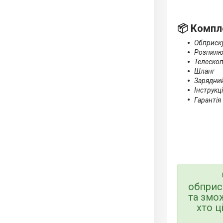
📦
Компле
Обприск
Розпилю
Телескоп
Шланг
Зарядни
Інструкц
Гарантія
обпри
та змож
хто ц