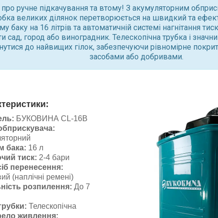
 про ручне підкачування та втому! З акумуляторним обпр
бка великих ділянок перетворюється на швидкий та ефек
у баку на 16 літрів та автоматичній системі нагнітання тис
и сад, город або виноградник. Телескопічна трубка і значни
нутися до найвищих гілок, забезпечуючи рівномірне покри
засобами або добривами.
ктеристики:
ель:
БУКОВИНА CL-16В
обприскувача:
ляторний
м бака:
16 л
чий тиск:
2-4 бари
іб перенесення:
ий (наплічні ремені)
ність розпилення:
До 7
трубки:
Телескопічна
ело живлення: