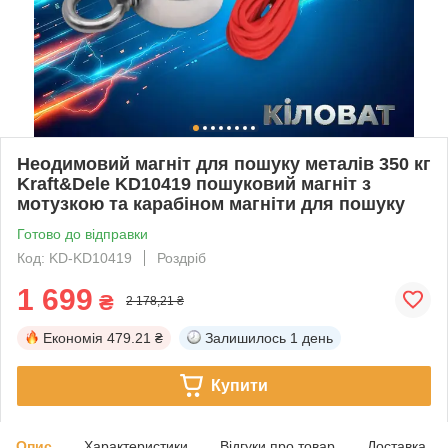
Неодимовий магніт для пошуку металів 350 кг
Kraft&Dele KD10419 пошуковий магніт з
мотузкою та карабіном магніти для пошуку
Готово до відправки
Код: KD-KD10419
Роздріб
1 699
₴
2 178,21 ₴
Економія
479.21 ₴
Залишилось
1 день
Купити
Опис
Характеристики
Відгуки про товар
Доставка