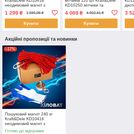
Kraft&Dele KD10416
мітчиків 110 шт Kraft&Dele
KD11
неодимовий магніт з
KD10250 мітчики та
дисп
аксесуарами магніт для
плашки для ремонту
мета
1 299
4 069
3 5
₴
₴
1 565,06 ₴
4 902,41 ₴
пошуку металів на глибині
різьблення комплект
мітчиків та плашок
Купити
Купити
Акційні пропозиції та новинки
–17%
Пошуковий магніт 240 кг
Kraft&Dele KD10416
неодимовий магніт з
аксесуарами магніт для
Готово до відправки
пошуку металів на глибині