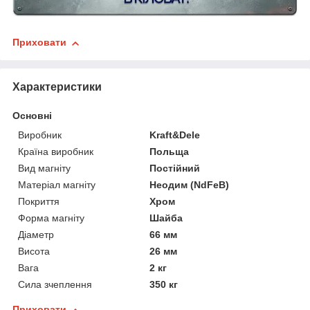
Приховати
Характеристики
Основні
Виробник
Kraft&Dele
Країна виробник
Польща
Вид магніту
Постійний
Матеріал магніту
Неодим (NdFeB)
Покриття
Хром
Форма магніту
Шайба
Діаметр
66 мм
Висота
26 мм
Вага
2 кг
Сила зчеплення
350 кг
Приховати