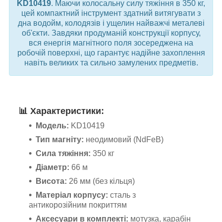
KD10419
. Маючи колосальну силу тяжіння в 350 кг,
цей компактний інструмент здатний витягувати з
дна водойм, колодязів і ущелин найважчі металеві
об'єкти. Завдяки продуманій конструкції корпусу,
вся енергія магнітного поля зосереджена на
робочій поверхні, що гарантує надійне захоплення
навіть великих та сильно замулених предметів.
📊
Характеристики:
Модель:
KD10419
Тип магніту:
неодимовий (NdFeB)
Сила тяжіння:
350 кг
Діаметр:
66 м
Висота:
26 мм (без кільця)
Матеріал корпусу:
сталь з
антикорозійним покриттям
Аксесуари в комплекті:
мотузка, карабін