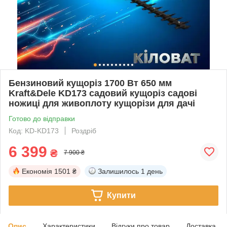
Бензиновий кущоріз 1700 Вт 650 мм
Kraft&Dele KD173 садовий кущоріз садові
ножиці для живоплоту кущорізи для дачі
Готово до відправки
Код: KD-KD173
Роздріб
6 399
₴
7 900 ₴
Економія
1501 ₴
Залишилось
1 день
Купити
Опис
Характеристики
Відгуки про товар
Доставка