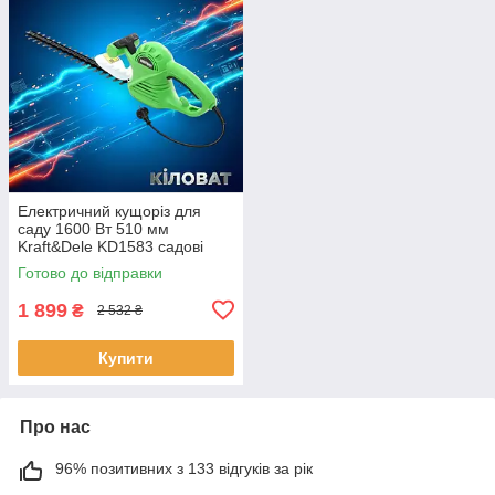
Електричний кущоріз для
саду 1600 Вт 510 мм
Kraft&Dele KD1583 садові
ножиці для підрізування
Готово до відправки
кущів кущорізи для
живоплоту
1 899
₴
2 532 ₴
Купити
Про нас
96% позитивних з 133 відгуків за рік