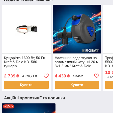
Кущорізка 1600 Вт, 50 Гц
Настінний подовжувач на
Триф
Kraft & Dele KD1586
автоматичній котушці 20 м
5500
кущоріз
3х1.5 мм² Kraft & Dele
KD18
KD4047 мережевий
садо
10 
подовжувач для дому саду
двиг
2 739
4 439
₴
₴
3 260,71 ₴
4 535 ₴
13 12
дачі та гаражу
Купити
Купити
Акційні пропозиції та новинки
–25%