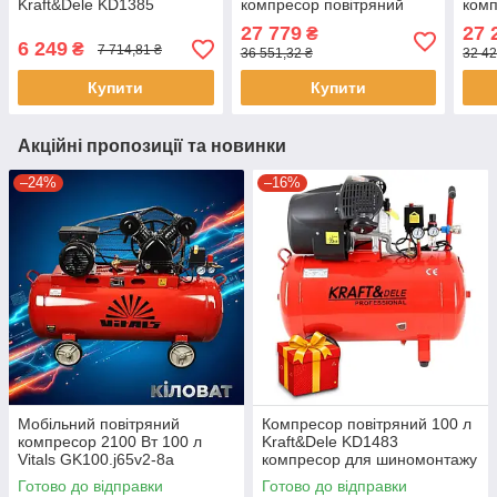
Kraft&Dele KD1385
компресор повітряний
комп
поршневий компресор
27 779
27 
₴
для шиномонтажу
6 249
₴
7 714,81 ₴
36 551,32 ₴
32 42
повітряний
пневмокомпресор
Купити
Купити
Акційні пропозиції та новинки
–24%
–16%
Мобільний повітряний
Компресор повітряний 100 л
компресор 2100 Вт 100 л
Kraft&Dele KD1483
Vitals GK100.j65v2-8a
компресор для шиномонтажу
поршневий компресор з
масляний компресор
Готово до відправки
Готово до відправки
ремінним приводом