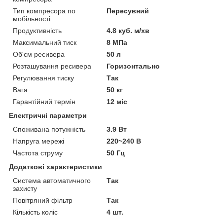
Тип компресора по
Пересувний
мобільності
Продуктивність
4.8 куб. м/хв
Максимальний тиск
8 МПа
Об'єм ресивера
50 л
Розташування ресивера
Горизонтально
Регулювання тиску
Так
Вага
50 кг
Гарантійний термін
12 міс
Електричні параметри
Споживана потужність
3.9 Вт
Напруга мережі
220~240 В
Частота струму
50 Гц
Додаткові характеристики
Система автоматичного
Так
захисту
Повітряний фільтр
Так
Кількість коліс
4 шт.