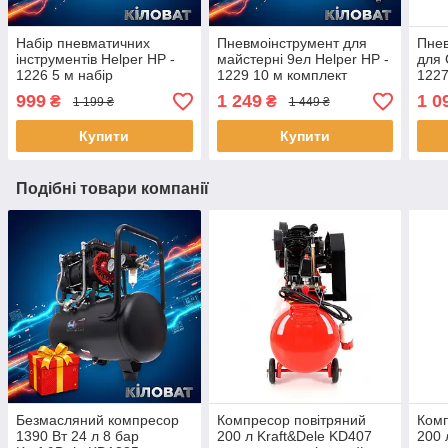
Набір пневматичних
Пневмоінструмент для
Пнев
інструментів Helper HP -
майстерні 9ел Helper HP -
для 
1226 5 м набір
1229 10 м комплект
1227
пневмоінструментів для
пневмоінструментів для
пне
999
1 249
1 0
₴
₴
1 199 ₴
1 449 ₴
компресора 5в1
гаража
майс
Купити
Купити
Подібні товари компанії
Безмасляний компресор
Компресор повітряний
Комп
1390 Вт 24 л 8 бар
200 л Kraft&Dele KD407
200 