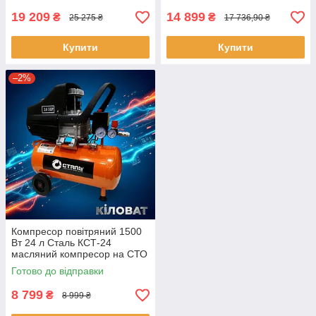
пневмокомпресор
19 209
14 899
₴
₴
25 275 ₴
17 736,90 ₴
Купити
Купити
–2%
Компресор повітряний 1500
Вт 24 л Сталь КСТ-24
масляний компресор на СТО
сервісний компресор для
Готово до відправки
пневмообладнання
8 799
₴
8 999 ₴