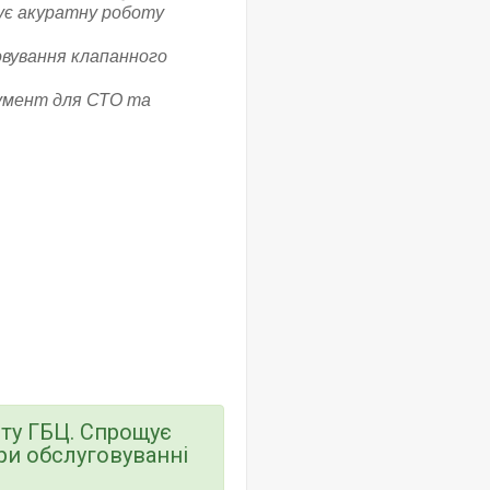
ує акуратну роботу
вування клапанного
умент для СТО та
нту ГБЦ. Спрощує
ри обслуговуванні