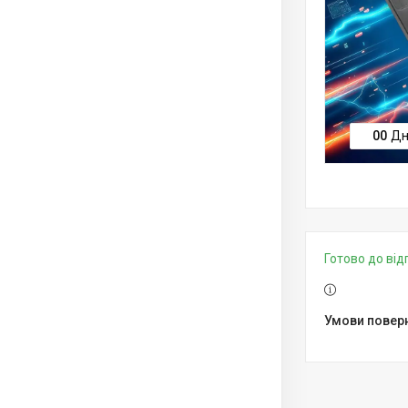
0
0
Дн
Готово до ві