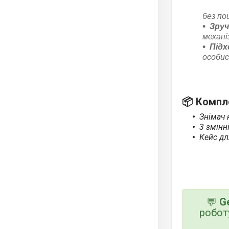
без п
Зруч
механі
Підх
особис
📦
Компле
Знімач 
3 змінн
Кейс дл
💬
G
робот