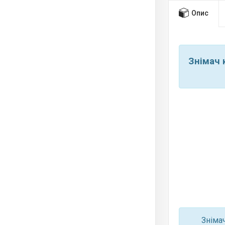
Опис
Знімач 
Зніма