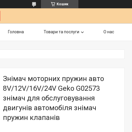
Кошик
Головна
Товари та послуги
О нас
Знімач моторних пружин авто
8V/12V/16V/24V Geko G02573
знімач для обслуговування
двигунів автомобіля знімач
пружин клапанів