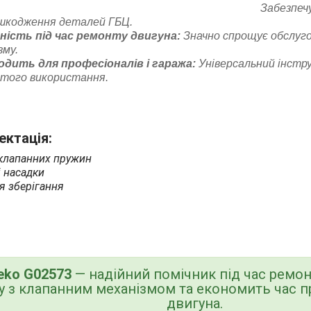
Забезпеч
ошкодження деталей ГБЦ.
ність під час ремонту двигуна:
Значно спрощує обслуго
зму.
одить для професіоналів і гаража:
Універсальний інстр
того використання.
ктація:
клапанних пружин
і насадки
я зберігання
eko G02573
— надійний помічник під час ремо
у з клапанним механізмом та економить час п
двигуна.