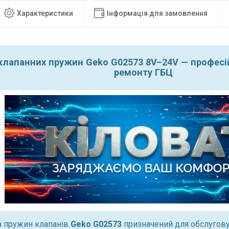
Характеристики
Інформація для замовлення
клапанних пружин Geko G02573 8V–24V — професі
ремонту ГБЦ
ч пружин клапанів
Geko G02573
призначений для обслугов