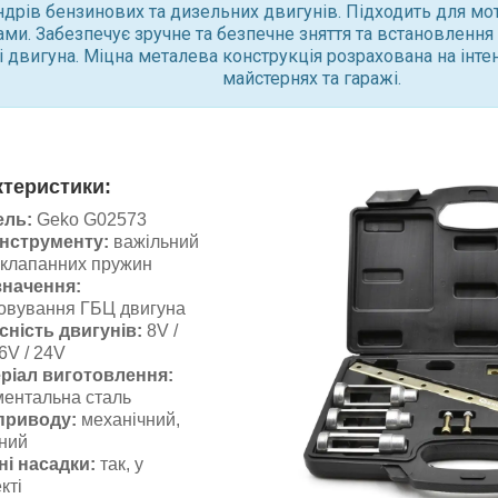
ндрів бензинових та дизельних двигунів. Підходить для мотор
ми. Забезпечує зручне та безпечне зняття та встановленн
 двигуна. Міцна металева конструкція розрахована на інт
майстернях та гаражі.
ктеристики:
ель:
Geko G02573
інструменту:
важільний
 клапанних пружин
начення:
овування ГБЦ двигуна
сність двигунів:
8V /
6V / 24V
ріал виготовлення:
ментальна сталь
приводу:
механічний,
ний
ні насадки:
так, у
кті