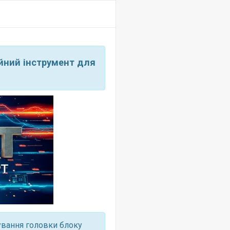
йний інструмент для
ування головки блоку