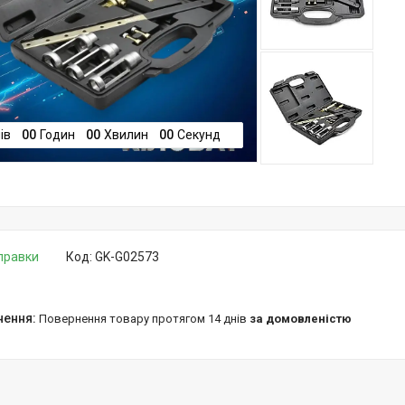
ів
0
0
Годин
0
0
Хвилин
0
0
Секунд
дправки
Код:
GK-G02573
повернення товару протягом 14 днів
за домовленістю