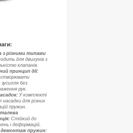
аги:
 з різними типами
одить для двигунів з
лькістю клапанів.
ний принцип дії:
 створювати
 зусилля без
аження рук.
насадок:
У комплекті
і насадки для різних
цій пружин.
сталева
ція:
Стійкий до
ень і деформацій.
 демонтаж пружин: