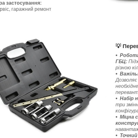
а застосування:
рвіс, гаражний ремонт
💡
Перев
Робота
ГБЦ:
Підх
різною кі
Важіль
Дозволяє
необхідне
перевант
Набір 
три змінн
конфігура
Міцна 
конструк
навантаж
Точний