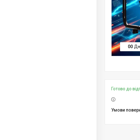
0
0
Дн
Готово до ві