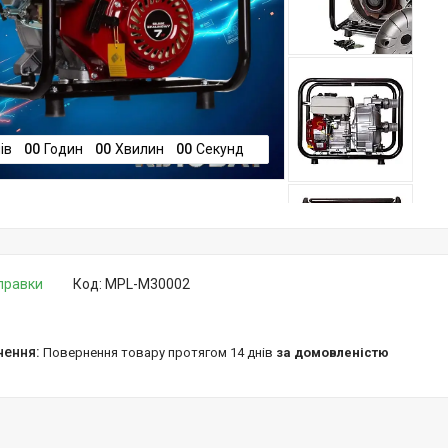
ів
0
0
Годин
0
0
Хвилин
0
0
Секунд
дправки
Код:
MPL-M30002
повернення товару протягом 14 днів
за домовленістю