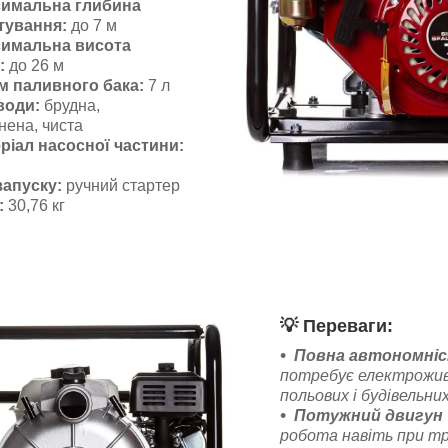
имальна глибина
тування:
до 7 м
имальна висота
:
до 26 м
м паливного бака:
7 л
води:
брудна,
нена, чиста
ріал насосної частини:
запуску:
ручний стартер
:
30,76 кг
💡
Переваги:
Повна автономні
потребує електрожив
польових і будівельни
Потужний двигун 7
робота навіть при т