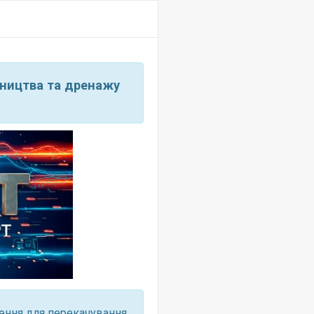
вництва та дренажу
ення для перекачування