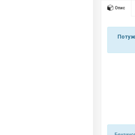
Опис
Потуж
Бензино