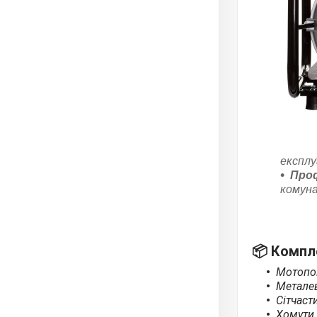
експлу
Проф
комуна
📦
Компле
Мотопо
Металев
Сітчаст
Хомути 