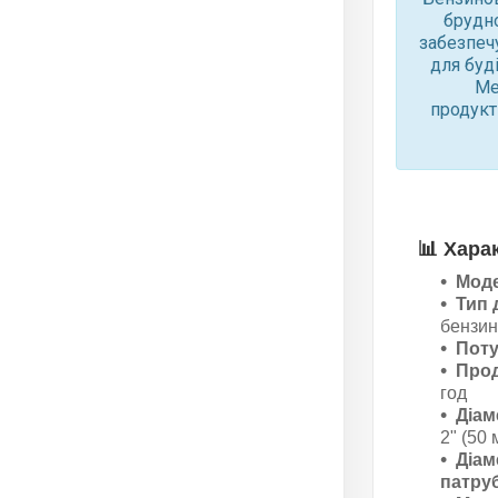
брудно
забезпеч
для буд
Ме
продукт
📊
Хара
Мод
Тип 
бензи
Поту
Прод
год
Діам
2" (50 
Діам
патруб