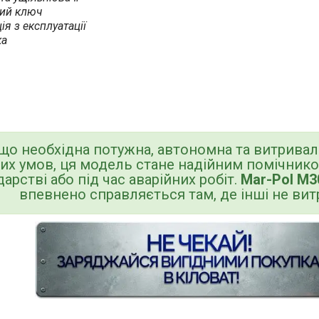
вий ключ
ія з експлуатації
ка
кщо необхідна потужна, автономна та витрива
их умов, ця модель стане надійним помічником
арстві або під час аварійних робіт.
Mar-Pol M3
впевнено справляється там, де інші не ви