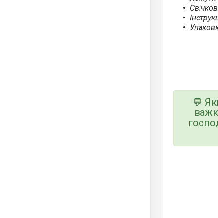
Свічко
Інструкц
Упаков
💬 Я
важк
господ