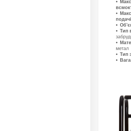
Макс
всмок
Макс
подачі
Об’є
Тип 
забруд
Мате
метал
Тип 
Вага