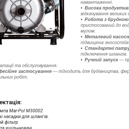
навантаженні.
Висока продуктив
відкачування великих 
Робота з брудною
пристосований до во
мулом.
Металевий насосн
підвищена зносостійкі
Стандартні патру
підключення шлангів.
Ручний запуск
— п
атації та обслуговування.
есійне застосування
— підходить для будівництва, фер
льних робіт.
ктація:
мпа Mar-Pol M30002
і насадки для шлангів.
ий фільтр
та ущільнювачі