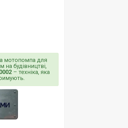
ла мотопомпа для
 на будівництві,
0002
– техніка, яка
тримують.