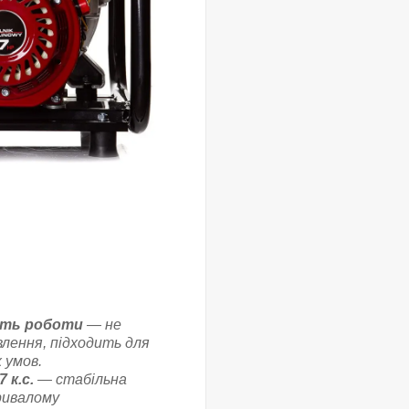
сть роботи
— не
лення, підходить для
х умов.
 к.с.
— стабільна
ривалому