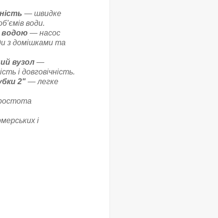
ність
— швидке
об’ємів води.
 водою
— насос
ди з домішками та
ий вузол
—
сть і довговічність.
бки 2"
— легке
ростота
мерських і