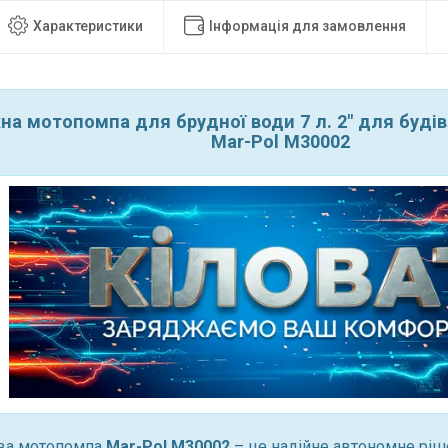
Характеристики
Інформація для замовлення
на мотопомпа для брудної води 7 л. 2" для буді
Mar-Pol M30002
ва мотопомпа
Mar-Pol M30002
– це надійне автономне ріш