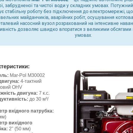
ї, забрудненої та чистої води у складних умовах. Потужний 
ує стабільну роботу без підключення до електромережі, що
івельних майданчиків, аварійних робіт, осушування котлован
талевий насосний вузол розрахований на інтенсивне наван
ивність дозволяє швидко впоратися з великими обсягами 
умовах.
ктеристики:
ель:
Mar-Pol M30002
двигуна:
4-тактний
новий OHV
жність двигуна:
7 к.с.
уктивність:
до 30 м³/
етр вхідного патрубка:
мм)
етр вихідного
ка:
2" (50 мм)