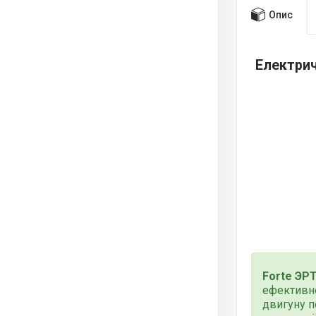
Опис
Електрич
Forte ЭР
ефективно
двигуну п