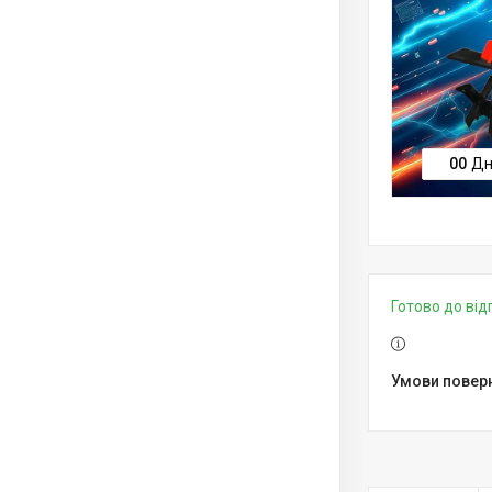
0
0
Дн
Готово до ві