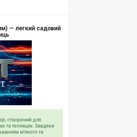
мм) — легкий садовий
иць
ор, створений для
ах та теплицях. Завдяки
уванням м'якого та