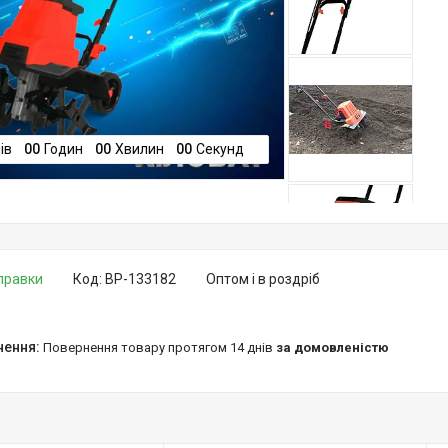
ів
0
0
Годин
0
0
Хвилин
0
0
Секунд
дправки
Код:
BP-133182
Оптом і в роздріб
повернення товару протягом 14 днів
за домовленістю