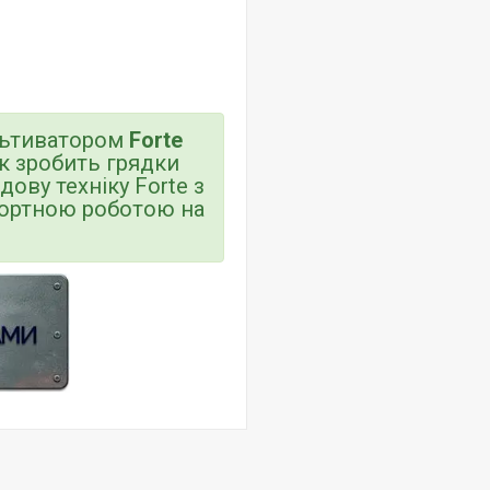
ультиватором
Forte
к зробить грядки
ову техніку Forte з
фортною роботою на