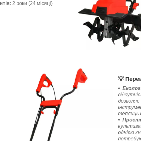
нтія:
2 роки (24 місяці)
💡
Перев
Еколог
відсутніс
дозволяє
інструме
теплиць 
Просто
культива
однією кн
потребую