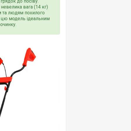
грядок до посіву.
невелика вага (14 кг)
м та людям похилого
ть цю модель ідеальним
починку.