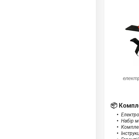
елект
📦
Компле
Електро
Набір м
Комплек
Інструкц