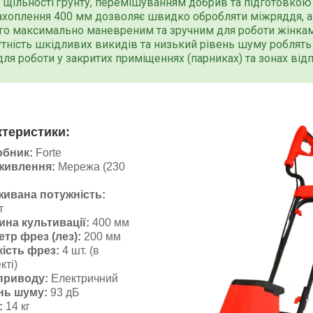
 щільності ґрунту, перемішуванням добрив та підготовкою 
хоплення 400 мм дозволяє швидко обробляти міжряддя, а 
го максимально маневреним та зручним для роботи жінка
сутність шкідливих викидів та низький рівень шуму робля
ля роботи у закритих приміщеннях (парниках) та зонах від
ктеристики:
бник:
Forte
живлення:
Мережа (230
ивана потужність:
т
на культивації:
400 мм
етр фрез (лез):
200 мм
кість фрез:
4 шт. (в
кті)
приводу:
Електричний
нь шуму:
93 дБ
:
14 кг