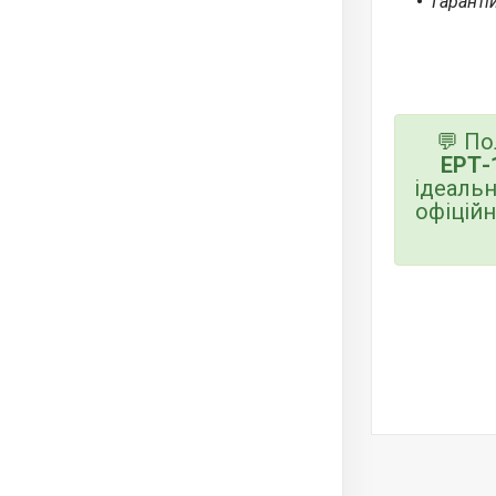
Гаранті
💬 По
ЕРТ-
ідеальн
офіцій