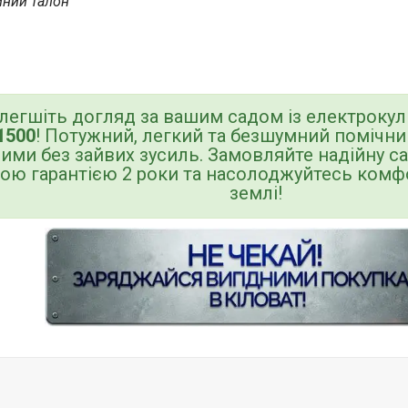
йний талон
легшіть догляд за вашим садом із електрок
1500
! Потужний, легкий та безшумний помічни
ими без зайвих зусиль. Замовляйте надійну сад
ною гарантією 2 роки та насолоджуйтесь ком
землі!