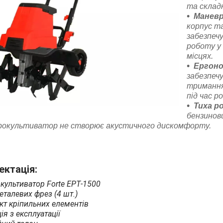
та склад
Маневр
корпус т
забезпеч
роботу у
місцях.
Ергоно
забезпеч
тримання
під час р
Тиха р
бензинови
рокультиватор не створює акустичного дискомфорту.
ктація:
культиватор Forte ЕРТ-1500
еталевих фрез (4 шт.)
т кріпильних елементів
ія з експлуатації