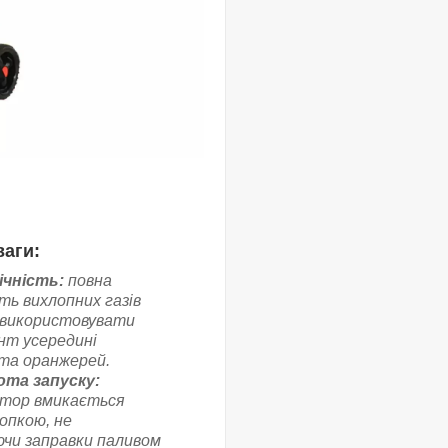
аги:
ічність:
повна
ть вихлопних газів
 використовувати
нт усередині
та оранжерей.
та запуску:
тор вмикається
опкою, не
чи заправки паливом