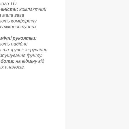
ного ТО.
еність:
компактний
а мала вага
ують комфортну
 важкодоступних
мічні рукоятки:
ують надійне
 та зручне керування
озпушування ґрунту.
обота:
на відміну від
х аналогів,