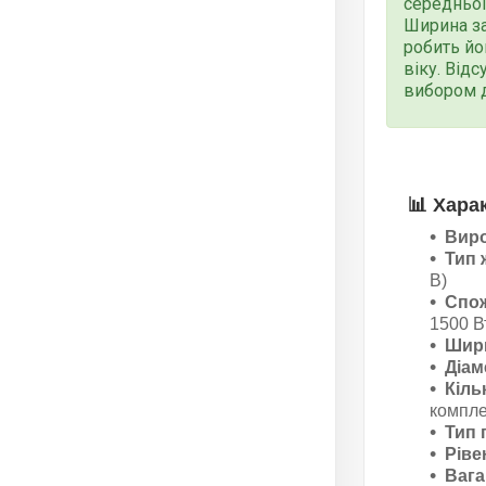
середньої
Ширина за
робить йо
віку. Від
вибором д
📊
Хара
Виро
Тип 
В)
Спож
1500 В
Шири
Діам
Кіль
компле
Тип 
Ріве
Вага