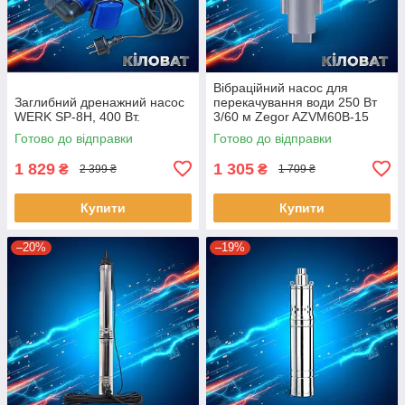
Вібраційний насос для
Заглибний дренажний насос
перекачування води 250 Вт
WERK SP-8H, 400 Вт.
3/60 м Zegor AZVM60B-15
насос вібраційний верхній
Готово до відправки
Готово до відправки
забір
1 829
1 305
₴
₴
2 399 ₴
1 709 ₴
Купити
Купити
–20%
–19%