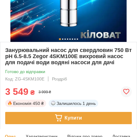
Занурювальний насос для свердловин 750 Вт
pH 6.5-8.5 Zegor 4SKM100E вихровий насос
для подачі води водяні насоси для дачі
Готово до відправки
Код: ZG-4SKM100E
Роздріб
3 549
₴
3 999 ₴
Економія
450 ₴
Залишилось
1 день
Купити
Опис
Характеристики
Відгуки про товар
Доставка