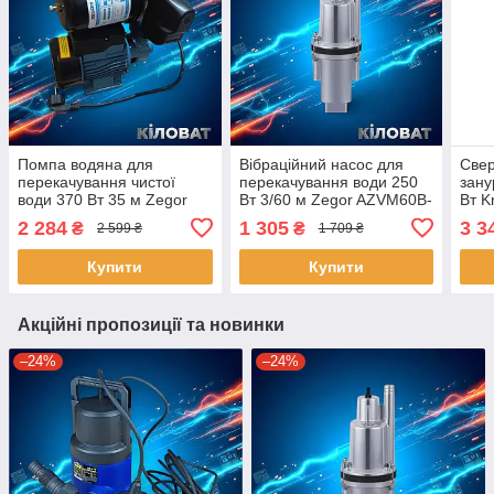
Помпа водяна для
Вібраційний насос для
Све
перекачування чистої
перекачування води 250
зану
води 370 Вт 35 м Zegor
Вт 3/60 м Zegor AZVM60B-
Вт K
AU-QB60-2VT насосна
15 насос вібраційний
насо
2 284
1 305
3 3
₴
₴
2 599 ₴
1 709 ₴
станція перекачування
верхній забір
чист
води водяний насос для
побу
Купити
Купити
дачі
Акційні пропозиції та новинки
–24%
–24%