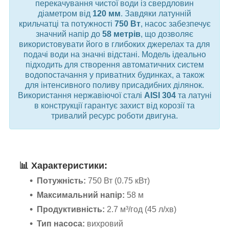
перекачування чистої води із свердловин
діаметром від
120 мм
. Завдяки латунній
крильчатці та потужності
750 Вт
, насос забезпечує
значний напір до
58 метрів
, що дозволяє
використовувати його в глибоких джерелах та для
подачі води на значні відстані. Модель ідеально
підходить для створення автоматичних систем
водопостачання у приватних будинках, а також
для інтенсивного поливу присадибних ділянок.
Використання нержавіючої сталі
AISI 304
та латуні
в конструкції гарантує захист від корозії та
тривалий ресурс роботи двигуна.
📊
Характеристики:
Потужність:
750 Вт (0.75 кВт)
Максимальний напір:
58 м
Продуктивність:
2.7 м³/год (45 л/хв)
Тип насоса:
вихровий