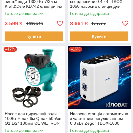
чистої води 1300 Вт 7/35 м
свердловини 0.4 кВт TBOX-
Kraft&Dele KD742 електрична
1050 насосна станція для
помпа для садового
автоматичного водозабору
Готово до відправки
Готово до відправки
водопостачання садовий
насос
3 599
8 661
₴
₴
4 336,14 ₴
10 393 ₴
Купити
Купити
–17%
–16%
Насос для циркуляції води
Насосна станція автоматична
100Вт Hmax 6м Qmax 50л/хв
з частотним регулюванням
Ø1 1/2" 180мм Ø1 WETRON
0.3 кВт Zegor TBOX-1030
(774332) насос для котла
насосна станція для будинку
Готово до відправки
Готово до відправки
опалення
автоматична