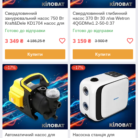
Свердловинний
Свердловинний глибинний
занурювальний насос 750 Вт
насос 370 Вт 30 л/хв Wetron
Kraft&Dele KD1704 насос для
4QGDMw1.2-50-0.37
перекачування чистої води
шнековий насос для
Готово до відправки
Готово до відправки
водяна помпа побутовий
перекачування води з
насос
колодязя
3 349
3 159
₴
₴
4 186,25 ₴
3 900 ₴
Купити
Купити
–17%
–17%
Автоматичний насос для
Насосна станція для